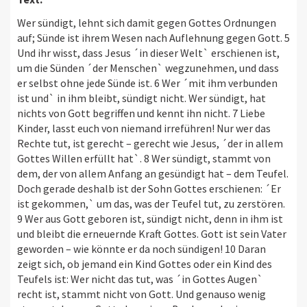
Wer sündigt, lehnt sich damit gegen Gottes Ordnungen
auf; Sünde ist ihrem Wesen nach Auflehnung gegen Gott. 5
Und ihr wisst, dass Jesus ´in dieser Welt` erschienen ist,
um die Sünden ´der Menschen` wegzunehmen, und dass
er selbst ohne jede Sünde ist. 6 Wer ´mit ihm verbunden
ist und` in ihm bleibt, sündigt nicht. Wer sündigt, hat
nichts von Gott begriffen und kennt ihn nicht. 7 Liebe
Kinder, lasst euch von niemand irreführen! Nur wer das
Rechte tut, ist gerecht – gerecht wie Jesus, ´der in allem
Gottes Willen erfüllt hat`. 8 Wer sündigt, stammt von
dem, der von allem Anfang an gesündigt hat – dem Teufel.
Doch gerade deshalb ist der Sohn Gottes erschienen: ´Er
ist gekommen,` um das, was der Teufel tut, zu zerstören.
9 Wer aus Gott geboren ist, sündigt nicht, denn in ihm ist
und bleibt die erneuernde Kraft Gottes. Gott ist sein Vater
geworden – wie könnte er da noch sündigen! 10 Daran
zeigt sich, ob jemand ein Kind Gottes oder ein Kind des
Teufels ist: Wer nicht das tut, was ´in Gottes Augen`
recht ist, stammt nicht von Gott. Und genauso wenig