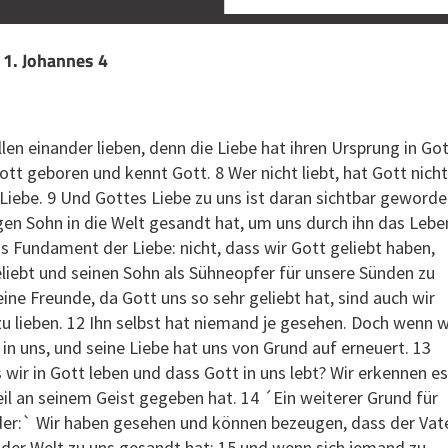
| 1. Johannes 4
len einander lieben, denn die Liebe hat ihren Ursprung in Got
Gott geboren und kennt Gott. 8 Wer nicht liebt, hat Gott nicht
 Liebe. 9 Und Gottes Liebe zu uns ist daran sichtbar geworde
gen Sohn in die Welt gesandt hat, um uns durch ihn das Lebe
as Fundament der Liebe: nicht, dass wir Gott geliebt haben,
liebt und seinen Sohn als Sühneopfer für unsere Sünden zu
ine Freunde, da Gott uns so sehr geliebt hat, sind auch wir
 zu lieben. 12 Ihn selbst hat niemand je gesehen. Doch wenn w
r in uns, und seine Liebe hat uns von Grund auf erneuert. 13
 wir in Gott leben und dass Gott in uns lebt? Wir erkennen es
eil an seinem Geist gegeben hat. 14 ´Ein weiterer Grund für
 der:` Wir haben gesehen und können bezeugen, dass der Vat
 der Welt zu uns gesandt hat; 15 und wenn sich jemand zu