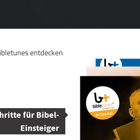
bibletunes entdecken
hritte für Bibel-
Einsteiger