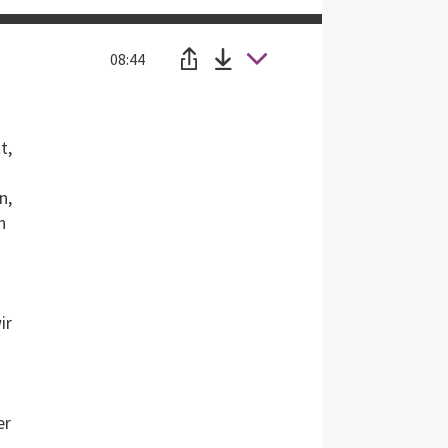
08:44
t,
n,
n
ir
er