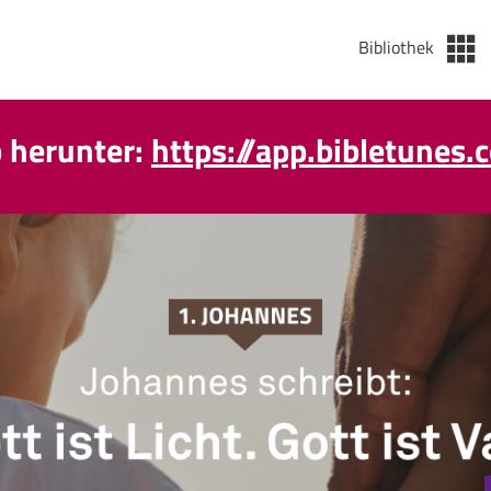
Bibliothek
p herunter:
https://app.bibletunes.