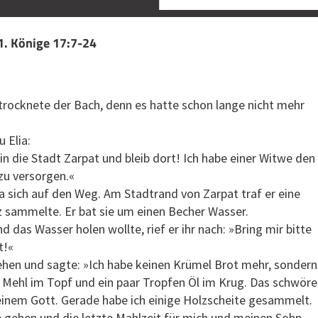
 1. Könige 17:7-24
rtrocknete der Bach, denn es hatte schon lange nicht mehr
 Elia:
in die Stadt Zarpat und bleib dort! Ich habe einer Witwe den
zu versorgen.«
a sich auf den Weg. Am Stadtrand von Zarpat traf er eine
z sammelte. Er bat sie um einen Becher Wasser.
nd das Wasser holen wollte, rief er ihr nach: »Bring mir bitte
t!«
tehen und sagte: »Ich habe keinen Krümel Brot mehr, sondern
 Mehl im Topf und ein paar Tropfen Öl im Krug. Das schwöre
inem Gott. Gerade habe ich einige Holzscheite gesammelt.
e gehen und die letzte Mahlzeit für mich und meinen Sohn