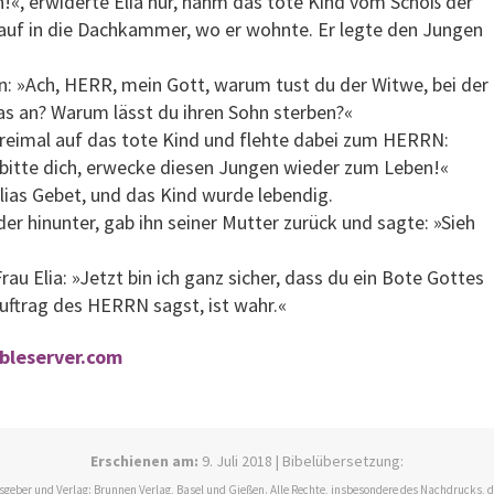
!«, erwiderte Elia nur, nahm das tote Kind vom Schoß der
nauf in die Dachkammer, wo er wohnte. Er legte den Jungen
n: »Ach, HERR, mein Gott, warum tust du der Witwe, bei der
was an? Warum lässt du ihren Sohn sterben?«
dreimal auf das tote Kind und flehte dabei zum HERRN:
 bitte dich, erwecke diesen Jungen wieder zum Leben!«
lias Gebet, und das Kind wurde lebendig.
der hinunter, gab ihn seiner Mutter zurück und sagte: »Sieh
au Elia: »Jetzt bin ich ganz sicher, dass du ein Bote Gottes
 Auftrag des HERRN sagst, ist wahr.«
ibleserver.com
Erschienen am:
9. Juli 2018 | Bibelübersetzung:
ausgeber und Verlag: Brunnen Verlag, Basel und Gießen. Alle Rechte, insbesondere des Nachdrucks,