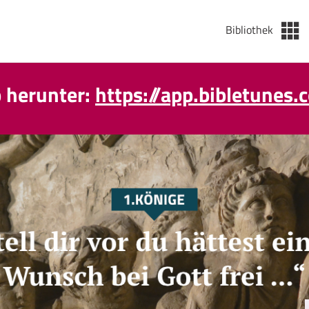
Bibliothek
p herunter:
https://app.bibletunes.