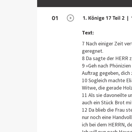
01
1. Könige 17 Teil 2 |
Text:
7 Nach einiger Zeit ve
geregnet.
8 Da sagte der HERR zu
9 »Geh nach Phönizien 
Auftrag gegeben, dich 
10 Sogleich machte Eli
Witwe, die gerade Hol
11 Als sie davoneilte u
auch ein Stück Brot mi
12 Da blieb die Frau s
nur noch eine Handvoll
ich bei dem HERRN, de
Ich will nun nach Haus