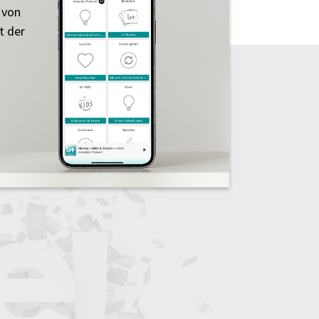
 von
t der