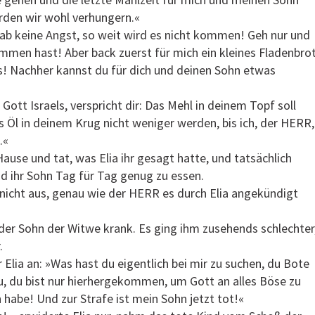
rden wir wohl verhungern.«
»Hab keine Angst, so weit wird es nicht kommen! Geh nur und
mmen hast! Aber back zuerst für mich ein kleines Fladenbro
s! Nachher kannst du für dich und deinen Sohn etwas
ott Israels, verspricht dir: Das Mehl in deinem Topf soll
 Öl in deinem Krug nicht weniger werden, bis ich, der HERR,
.«
Hause und tat, was Elia ihr gesagt hatte, und tatsächlich
und ihr Sohn Tag für Tag genug zu essen.
nicht aus, genau wie der HERR es durch Elia angekündigt
der Sohn der Witwe krank. Es ging ihm zusehends schlechter
.
 Elia an: »Was hast du eigentlich bei mir zu suchen, du Bote
u, du bist nur hierhergekommen, um Gott an alles Böse zu
 habe! Und zur Strafe ist mein Sohn jetzt tot!«