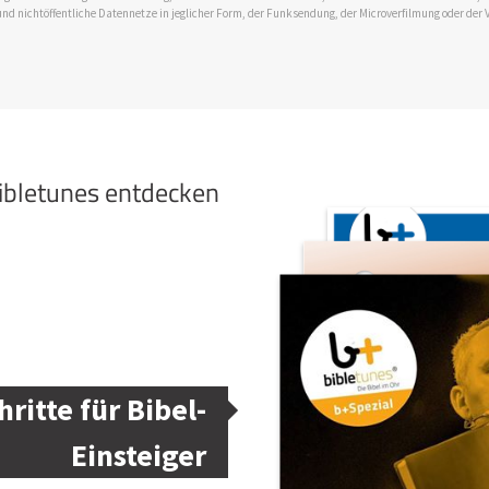
und nichtöffentliche Datennetze in jeglicher Form, der Funksendung, der Microverfilmung oder der 
bibletunes entdecken
hritte für Bibel-
Einsteiger