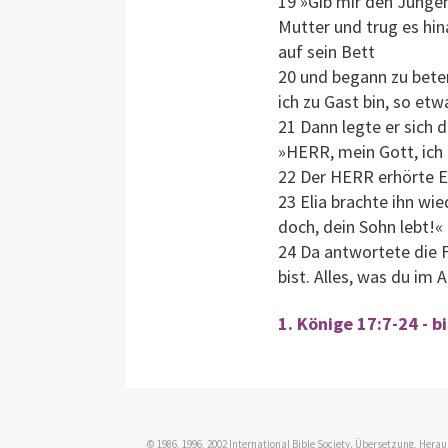
19 »Gib mir den Jungen
Mutter und trug es hi
auf sein Bett
20 und begann zu bete
ich zu Gast bin, so et
21 Dann legte er sich 
»HERR, mein Gott, ich
22 Der HERR erhörte E
23 Elia brachte ihn wie
doch, dein Sohn lebt!«
24 Da antwortete die Fr
bist. Alles, was du im
1. Könige 17:7-24 - b
© 1986, 1996, 2002 International Bible Society. Übersetzung, Her