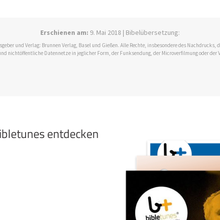
Erschienen am:
9. Mai 2018 | Bibelübersetzung:
ausgeber und Verlag: Brunnen Verlag, Basel und Gießen. Alle Rechte, insbesondere des Nachdrucks,
und nichtöffentliche Datennetze in jeglicher Form, der Funksendung, der Microverfilmung oder der 
bibletunes entdecken