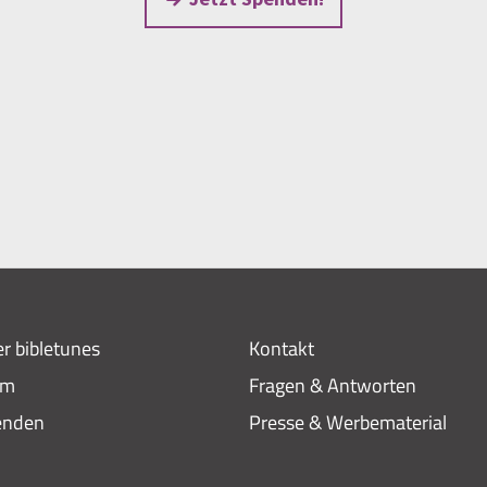
r bibletunes
Kontakt
am
Fragen & Antworten
enden
Presse & Werbematerial