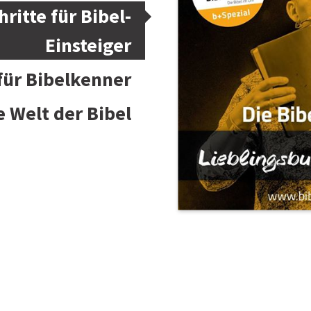
hritte für Bibel-
Einsteiger
 für Bibelkenner
e Welt der Bibel