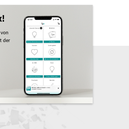
k!
 von
t der