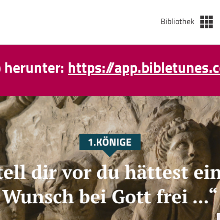
Bibliothek
p herunter:
https://app.bibletunes.