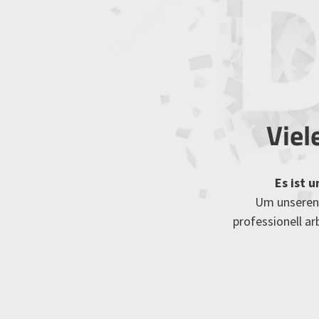
Viel
Es ist 
Um unseren 
professionell a