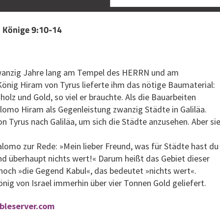
1. Könige 9:10-14
wanzig Jahre lang am Tempel des HERRN und am
önig Hiram von Tyrus lieferte ihm das nötige Baumaterial:
olz und Gold, so viel er brauchte. Als die Bauarbeiten
lomo Hiram als Gegenleistung zwanzig Städte in Galiläa.
 Tyrus nach Galiläa, um sich die Städte anzusehen. Aber si
Salomo zur Rede: »Mein lieber Freund, was für Städte hast du
nd überhaupt nichts wert!« Darum heißt das Gebiet dieser
noch »die Gegend Kabul«, das bedeutet »nichts wert«.
ig von Israel immerhin über vier Tonnen Gold geliefert.
ibleserver.com