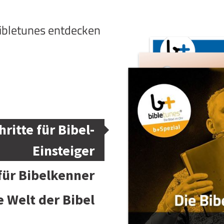
bibletunes entdecken
hritte für Bibel-
Einsteiger
 für Bibelkenner
e Welt der Bibel