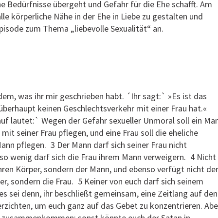
he Bedürfnisse übergeht und Gefahr für die Ehe schafft. Am
alle körperliche Nähe in der Ehe in Liebe zu gestalten und
pisode zum Thema „liebevolle Sexualität“ an.
m, was ihr mir geschrieben habt. ´Ihr sagt:` »Es ist das
überhaupt keinen Geschlechtsverkehr mit einer Frau hat.«
uf lautet:` Wegen der Gefahr sexueller Unmoral soll ein Ma
mit seiner Frau pflegen, und eine Frau soll die eheliche
nn pflegen. 3 Der Mann darf sich seiner Frau nicht
so wenig darf sich die Frau ihrem Mann verweigern. 4 Nicht
ihren Körper, sondern der Mann, und ebenso verfügt nicht de
r, sondern die Frau. 5 Keiner von euch darf sich seinem
es sei denn, ihr beschließt gemeinsam, eine Zeitlang auf den
erzichten, um euch ganz auf das Gebet zu konzentrieren. Abe
er zusammenkommen; sonst könnte euch der Satan in