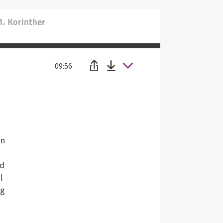
1. Korinther
09:56
in
nd
l
ng