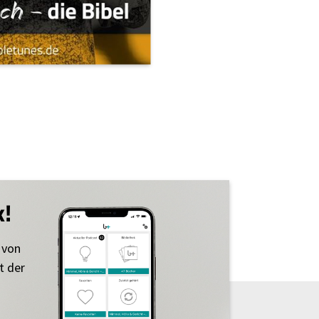
k!
 von
t der