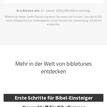
Erschienen am:
23. Januar 2026 | Bibelübersetzung:
Bibeltext der Neuen Genfer Übersetzung Neues Testament und Psalmen. Copyright © 2011
Genfer Bibelgesellschaft. Wiedergegeben mit der freundlichen Genehmigung. Alle Rechte
vorbehalten.
Mehr in der Welt von bibletunes
entdecken
Erste Schritte für Bibel-Einsteiger