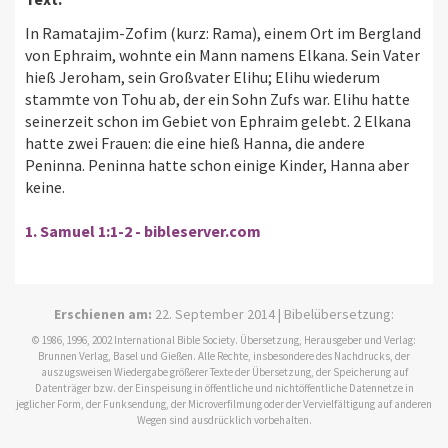
In Ramatajim-Zofim (kurz: Rama), einem Ort im Bergland
von Ephraim, wohnte ein Mann namens Elkana. Sein Vater
hieß Jeroham, sein Großvater Elihu; Elihu wiederum
stammte von Tohu ab, der ein Sohn Zufs war. Elihu hatte
seinerzeit schon im Gebiet von Ephraim gelebt. 2 Elkana
hatte zwei Frauen: die eine hieß Hanna, die andere
Peninna. Peninna hatte schon einige Kinder, Hanna aber
keine.
1. Samuel 1:1-2 - bibleserver.com
Erschienen am:
22. September 2014 | Bibelübersetzung:
© 1986, 1996, 2002 International Bible Society. Übersetzung, Herausgeber und Verlag:
Brunnen Verlag, Basel und Gießen. Alle Rechte, insbesondere des Nachdrucks, der
auszugsweisen Wiedergabe größerer Texte der Übersetzung, der Speicherung auf
Datenträger bzw. der Einspeisung in öffentliche und nichtöffentliche Datennetze in
jeglicher Form, der Funksendung, der Microverfilmung oder der Vervielfältigung auf anderen
Wegen sind ausdrücklich vorbehalten.