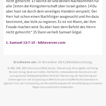
nicht gehorcht. Er wollte dir und deinen Nachkommen für
alle Zeiten die Königsherrschaft über Israel geben. 14 Du
aber hast sie durch dein voreiliges Handeln verspielt. Der
Herr hat schon einen Nachfolger ausgesucht und ihn dazu
bestimmt, das Volk zu regieren. Es ist ein Mann, der ihm
Freude machen wird. Du aber hast dem Befehl des Herrn
nicht gehorcht.“ 15 Dann verließ Samuel Gilgal.
1. Samuel 13:7-15 - bibleserver.com
Erschienen am:
10. November 2014 | Bibelübersetzung:
© 1986, 1996, 2002 International Bible Society. Übersetzung, Herausgeber und Verlag:
Brunnen Verlag, Basel und Gießen. Alle Rechte, insbesondere des Nachdrucks, der
auszugsweisen Wiedergabe größerer Texte der Übersetzung, der Speicherung auf
Datenträger bzw. der Einspeisung in öffentliche und nichtöffentliche Datennetze in
jeglicher Form, der Funksendung, der Microverfilmung oder der Vervielfältigung auf anderen
Wegen sind ausdrücklich vorbehalten.