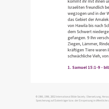
kommt ihr mit ihnen um
Israeliten freundlich 
wegzogen und in der W
das Gebiet der Amalekit
von Hawila bis nach S
dem Schwert niedergem
gefangen. 9 Ihn versch
Ziegen, Lämmer, Rinde
kräftigen Tiere waren 
schwächliche Vieh, von
1. Samuel 15:1-9 - bi
© 1986, 1996, 2002 International Bible Society. Übersetzung, Her
Speicherung auf Datenträger bzw. der Einspeisung in öffentliche 