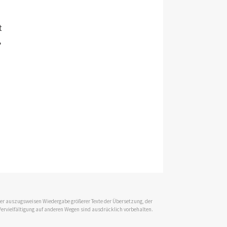
n
t
,
 der auszugsweisen Wiedergabe größerer Texte der Übersetzung, der
Vervielfältigung auf anderen Wegen sind ausdrücklich vorbehalten.