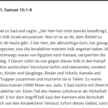
 1. Samuel 15:1-9
l zu Saul und sagte: „Der Herr hat mich damals beauftragt,
n Volk Israel einzusetzen. Nun ist es an dir, dem Befehl zu
 dir heute gibt. 2 Der Herr, der allmächtige Gott, hat gesag
ergessen, was die Amalekiter meinem Volk angetan haben. Al
 unterwegs waren von Ägypten nach Kanaan, versperrten die
Weg. 3 Darum sollst du nun gegen dieses Volk in den Kampf
estlos auslöschen! Verschone nichts und niemanden, sondern
n, Kinder und Säuglinge, Rinder und Schafe, Kamele und
ine Truppen zusammen und musterte sie in Telem. Es waren
dazu kamen 10000 Mann aus Juda. 5 Saul rückte mit ihnen b
lekiter vor. Einen Teil des Heeres schickte er als Hinterhalt
dt. 6 Vor dem Angriff ließ Saul den Kenitern eine Botschaft
h von den Amalekitern! Verlasst sofort dieses Gebiet, sons