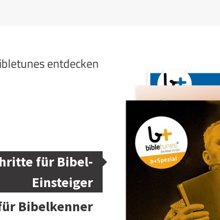
bibletunes entdecken
hritte für Bibel-
Einsteiger
 für Bibelkenner