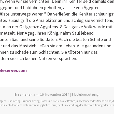
, wenn wir sie vernichten! Denn ihr Keniter seid damals de
begegnet und habt ihnen geholfen, als sie von Ägypten
üste unterwegs waren.“ Da verließen die Keniter schleunigs
er. 7 Saul griff die Amalekiter an und schlug sie vernichtend
chur an der Ostgrenze Ägyptens. 8 Das ganze Volk wurde mit
etzelt. Nur Agag, ihren König, nahm Saul lebend
onten Saul und seine Soldaten. Auch die besten Schafe und
r und das Mastvieh ließen sie am Leben. Alle gesunden und
ihnen zu schade zum Schlachten. Sie töteten nur das
 dem sie sich keinen Nutzen versprachen.
bleserver.com
Erschienen am:
19. November 2014 | Bibelübersetzung:
ausgeber und Verlag: Brunnen Verlag, Basel und Gießen. Alle Rechte, insbesondere des Nachdrucks,
und nichtöffentliche Datennetze in jeglicher Form, der Funksendung, der Microverfilmung oder der 