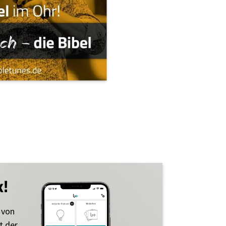
k!
 von
t der