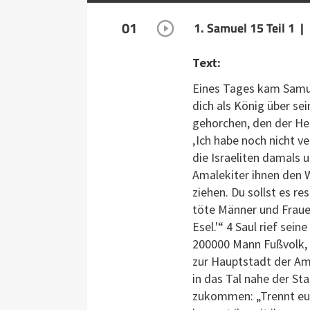
01
1. Samuel 15 Teil 1 |
Text:
Eines Tages kam Samue
dich als König über sei
gehorchen, den der Herr
‚Ich habe noch nicht v
die Israeliten damals
Amalekiter ihnen den 
ziehen. Du sollst es r
töte Männer und Fraue
Esel.'“ 4 Saul rief se
200000 Mann Fußvolk, 
zur Hauptstadt der Ama
in das Tal nahe der Sta
zukommen: „Trennt euc