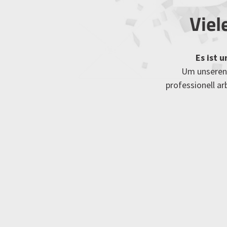
Viel
Es ist 
Um unseren 
professionell a