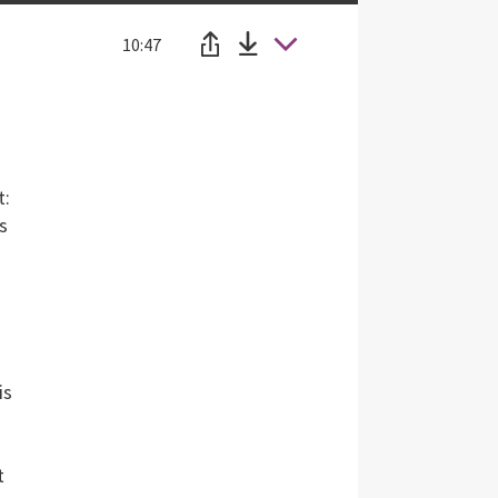
10:47
t:
s
is
t