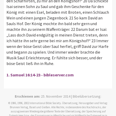
den Schafhirten, zu mir an den Königshof!“ 20 Da schickte
Isai seinen Sohn zu Saul und gab ihm Geschenke für den
König mit: einen Esel, beladen mit Broten, einen Schlauch
Wein und einen jungen Ziegenbock. 21 So kam David an
Sauls Hof. Der König mochte ihn bald sehr gern und
machte ihn zu seinem Waffenträger. 22 Darum bat er Isai:
„Lass doch David endgültig in meinen Dienst treten, denn
ich hätte ihn sehr gerne bei mir am Königshof!“ 23 Immer
wenn der böse Geist über Saul herfiel, griff David zur Harfe
und begann zu spielen. Und immer wieder brachte die
Musik Saul Erleichterung. Er fühlte sich besser, und der
böse Geist ließ ihn in Ruhe.
1. Samuel 16:14-23 - bibleserver.com
Erschienen am:
25. November 2014 | Bibelübersetzung:
© 1986, 1996, 2002 International Bible Society. Übersetzung, Herausgeber und Verlag:
Brunnen Verlag, Basel und Gießen. Alle Rechte, insbesondere des Nachdrucks, der
auszugsweisen Wiedergabe größerer Texte der Übersetzung, der Speicherung auf
Datenträger bzw. der Einspeisung in öffentliche und nichtöffentliche Datennetze in