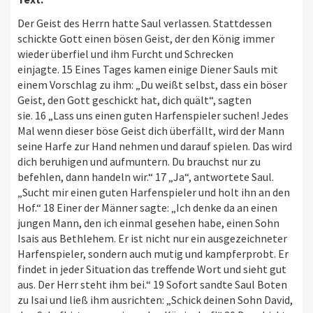
Der Geist des Herrn hatte Saul verlassen. Stattdessen
schickte Gott einen bösen Geist, der den König immer
wieder überfiel und ihm Furcht und Schrecken
einjagte. 15 Eines Tages kamen einige Diener Sauls mit
einem Vorschlag zu ihm: „Du weißt selbst, dass ein böser
Geist, den Gott geschickt hat, dich quält“, sagten
sie. 16 „Lass uns einen guten Harfenspieler suchen! Jedes
Mal wenn dieser böse Geist dich überfällt, wird der Mann
seine Harfe zur Hand nehmen und darauf spielen. Das wird
dich beruhigen und aufmuntern. Du brauchst nur zu
befehlen, dann handeln wir.“ 17 „Ja“, antwortete Saul.
„Sucht mir einen guten Harfenspieler und holt ihn an den
Hof.“ 18 Einer der Männer sagte: „Ich denke da an einen
jungen Mann, den ich einmal gesehen habe, einen Sohn
Isais aus Bethlehem. Er ist nicht nur ein ausgezeichneter
Harfenspieler, sondern auch mutig und kampferprobt. Er
findet in jeder Situation das treffende Wort und sieht gut
aus. Der Herr steht ihm bei.“ 19 Sofort sandte Saul Boten
zu Isai und ließ ihm ausrichten: „Schick deinen Sohn David,