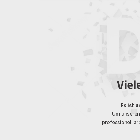
Viel
Es ist 
Um unseren 
professionell a