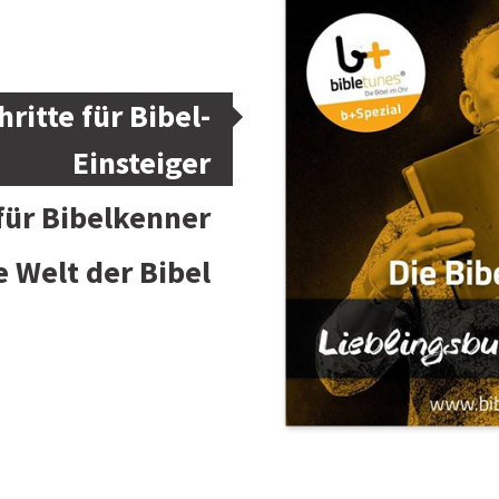
hritte für Bibel-
Einsteiger
 für Bibelkenner
e Welt der Bibel