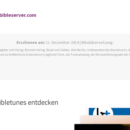
 bibleserver.com
Erschienen am:
11. Dezember 2014 | Bibelübersetzung:
ausgeber und Verlag: Brunnen Verlag, Basel und Gießen. Alle Rechte, insbesondere des Nachdrucks,
und nichtöffentliche Datennetze in jeglicher Form, der Funksendung, der Microverfilmung oder der 
bibletunes entdecken