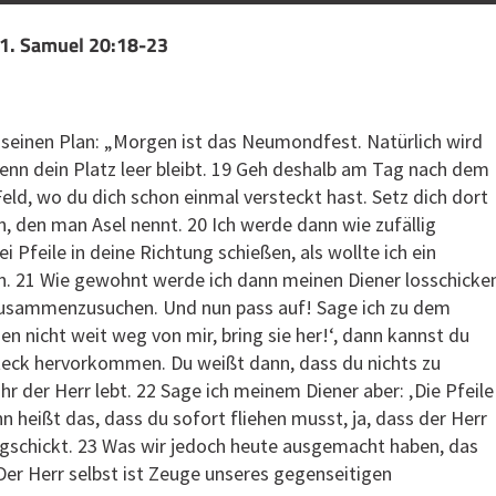
 1. Samuel 20:18-23
 seinen Plan: „Morgen ist das Neumondfest. Natürlich wird
enn dein Platz leer bleibt. 19 Geh deshalb am Tag nach dem
Feld, wo du dich schon einmal versteckt hast. Setz dich dort
n, den man Asel nennt. 20 Ich werde dann wie zufällig
Pfeile in deine Richtung schießen, als wollte ich ein
en. 21 Wie gewohnt werde ich dann meinen Diener losschicke
zusammenzusuchen. Und nun pass auf! Sage ich zu dem
gen nicht weit weg von mir, bring sie her!‘, dann kannst du
teck hervorkommen. Du weißt dann, dass du nichts zu
hr der Herr lebt. 22 Sage ich meinem Diener aber: ‚Die Pfeile
n heißt das, dass du sofort fliehen musst, ja, dass der Herr
egschickt. 23 Was wir jedoch heute ausgemacht haben, das
 Der Herr selbst ist Zeuge unseres gegenseitigen