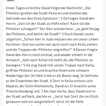
Eines Tages erreichte David folgende Nachricht: „Die
Philister greifen die Stadt Keïla an und stehlen das
Getreide von den Dreschplätzen.“ 2 Da fragte David den
Herrn: „Soll ich der Stadt zu Hilfe eilen? Kann ich die
Philister schlagen?“ Der Herr antwortete: „Ja, geh! Verjag
die Philister, und befrei die Stadt!“ 3 Doch Davids Leute
zögerten: „Schon hier in Juda müssen wir um unser Leben
fürchten. Und nun sollen wir auch noch nach Keïla ziehen
und die Truppen der Philister angreifen?“ 4 Darum fragte
David den Herrn noch einmal, und wieder erhielt er die
Antwort: „Geh nach Keïla! Ich helfe dir, die Philister zu
besiegen.“ 5 Da zog David mit seiner Truppe nach Keïla,
griff die Philister an und brachte ihnen eine schwere
Niederlage bei. Ihr Vieh trieb er als Beute weg. So befreite
er die Einwohner der Stadt. 6 Dort in Keïla schloss sich
Abjatar, der Sohn Ahimelechs, David an. Er brachte seine
Priesterkleidung mit. 7 Als Saul hörte, dass David sich in
der Stadt aufhielt, dachte er: „Jetzt hat Gott ihn im Stich
gelassen und mir ausgeliefert! Jetzt ist die Falle