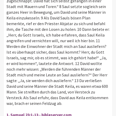
zugeschnappt. David hat sich selbst gefangen in einer
Stadt mit Mauern und Toren.“ 8 Saul setzte sogleich sein
ganzes Heer in Bewegung, um David und seine Männer in
Keïla einzukesseln. 9 Als David Sauls bösen Plan
bemerkte, rief er den Priester Abjatar zu sich und befahl
ihm, die Tasche mit den Losen zu holen. 10 Dann betete er:
„Herr, du Gott Israels, ich habe erfahren, dass Saul Keïla
angreifen und vernichten will, nur weil ich hier bin. 11
Werden die Einwohner der Stadt mich an Saul ausliefern?
Ist es überhaupt sicher, dass Saul kommt? Herr, du Gott
Israels, sag mir, ob es stimmt, was ich gehört habe!“ „Ja,
er wird kommen“, lautete die Antwort. 12 David wollte
noch mehr wissen: „Werden die führenden Männer der
Stadt mich und meine Leute an Saul ausliefern?“ Der Herr
sagte: „Ja, sie werden dich ausliefern.“ 13 Da verließen
David und seine Männer die Stadt Keïla, es waren etwa 600
Mann. Sie streiften durch das Land, von Versteck zu
Versteck. Als Saul erfuhr, dass David aus Keïla entkommen
war, brach er seinen Feldzug ab.
1. Samuel 23:1-13 - bibleserver.com