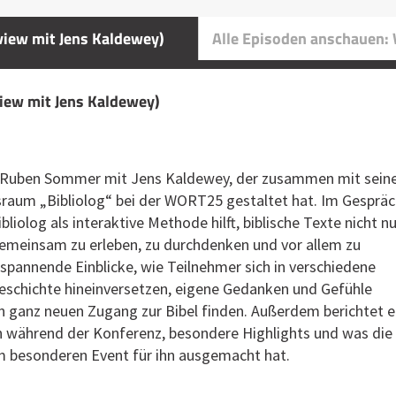
rview mit Jens Kaldewey)
Alle Episoden anschauen
rview mit Jens Kaldewey)
ht Ruben Sommer mit Jens Kaldewey, der zusammen mit sein
israum „Bibliolog“ bei der WORT25 gestaltet hat. Im Gesprä
ibliolog als interaktive Methode hilft, biblische Texte nicht nu
gemeinsam zu erleben, zu durchdenken und vor allem zu
 spannende Einblicke, wie Teilnehmer sich in verschiedene
Geschichte hineinversetzen, eigene Gedanken und Gefühle
n ganz neuen Zugang zur Bibel finden. Außerdem berichtet e
n während der Konferenz, besondere Highlights und was die
 besonderen Event für ihn ausgemacht hat.