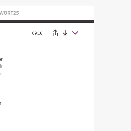
: WORT25
09:16
er
ch
r
r