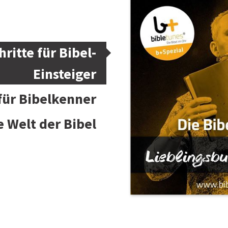
hritte für Bibel-
Einsteiger
 für Bibelkenner
e Welt der Bibel