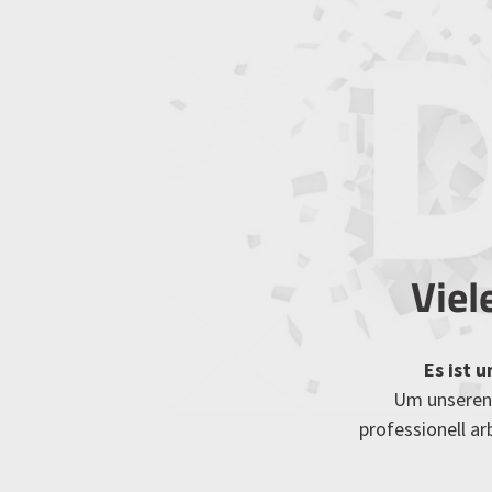
Viel
Es ist 
Um unseren 
professionell a