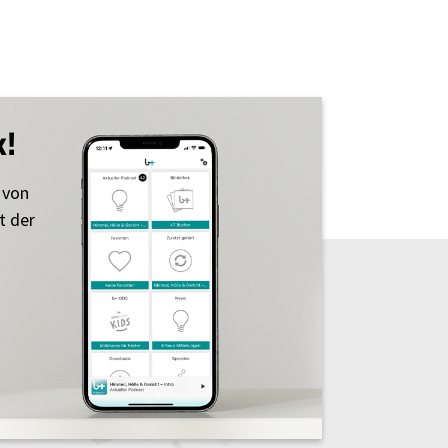
k!
 von
t der