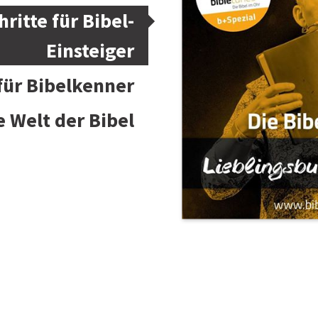
hritte für Bibel-
Einsteiger
 für Bibelkenner
e Welt der Bibel