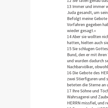
12 Sie taten genau das
13 Immer und immer wi
Juda gesandt, um sein
Befolgt meine Gebote 
Vorfahren gegeben hab
wieder gesagt.«
14 Aber sie wollten ni
hatten, hielten auch si
15 Sie schlugen Gotte
Bund, den er mit ihren
und wurden dadurch sel
Nachbarvölker, obwohl
16 Die Gebote des HERR
zwei Stierfiguren und s
beteten die Sterne an 
17 Ihre Söhne und Töcht
Wahrsagerei und Zauber
HERRN missfiel, und re