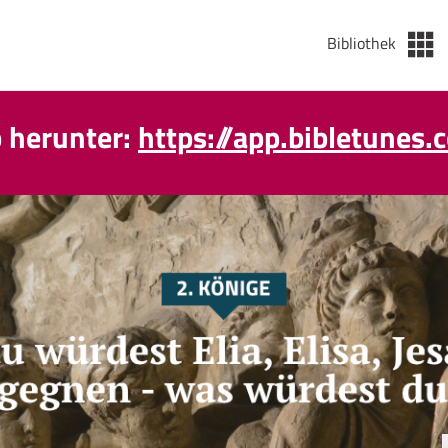
Bibliothek
p herunter:
https://app.bibletunes.