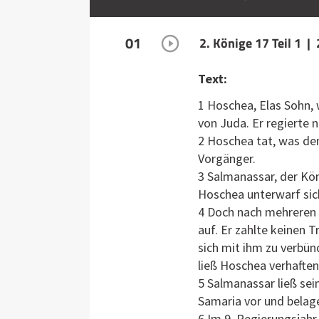
01
2. Könige 17 Teil 1 |
Text:
1 Hoschea, Elas Sohn, 
von Juda. Er regierte 
2 Hoschea tat, was de
Vorgänger.
3 Salmanassar, der Kön
Hoschea unterwarf sich
4 Doch nach mehreren 
auf. Er zahlte keinen 
sich mit ihm zu verbün
ließ Hoschea verhaften
5 Salmanassar ließ sein
Samaria vor und belage
6 Im 9. Regierungsjah