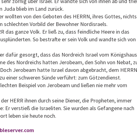
ehr zornig über Israel. Er wandte sich von ihnen ab und trie
m Juda blieb im Land zurück.
er wollten von den Geboten des HERRN, ihres Gottes, nichts
m schlechten Vorbild der Bewohner Nordisraels.
R das ganze Volk. Er ließ zu, dass feindliche Heere in das
ausplünderten. So bestrafte er sein Volk und wandte sich von
her dafür gesorgt, dass das Nordreich Israel vom Königshaus
mme des Nordreichs hatten Jerobeam, den Sohn von Nebat, z
 Doch Jerobeam hatte Israel davon abgebracht, dem HERR
e zu einer schweren Sünde verführt: zum Götzendienst.
hlechten Beispiel von Jerobeam und ließen nie mehr vom
 der HERR ihnen durch seine Diener, die Propheten, immer
: Er verstieß die Israeliten. Sie wurden als Gefangene nach
ort leben sie heute noch.
ibleserver.com