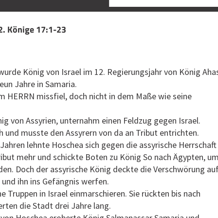
 2. Könige 17:1-23
wurde König von Israel im 12. Regierungsjahr von König Aha
neun Jahre in Samaria.
m HERRN missfiel, doch nicht in dem Maße wie seine
ig von Assyrien, unternahm einen Feldzug gegen Israel.
 und musste den Assyrern von da an Tribut entrichten.
Jahren lehnte Hoschea sich gegen die assyrische Herrschaft
Tribut mehr und schickte Boten zu König So nach Ägypten, u
den. Doch der assyrische König deckte die Verschwörung auf
 und ihn ins Gefängnis werfen.
e Truppen in Israel einmarschieren. Sie rückten bis nach
rten die Stadt drei Jahre lang.
r von Hoschea eroberte König Salmanassar Samaria und