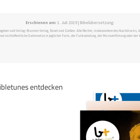
Erschienen am:
1. Juli 2019 | Bibelübersetzung:
ausgeber und Verlag: Brunnen Verlag, Basel und Gießen. Alle Rechte, insbesondere des Nachdrucks,
und nichtöffentliche Datennetze in jeglicher Form, der Funksendung, der Microverfilmung oder der 
bibletunes entdecken