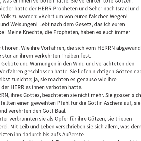
, was er ihnen verboten hatte: Sie verehrten tote Götzen.
eder hatte der HERR Propheten und Seher nach Israel und
 Volk zu warnen: »Kehrt um von euren falschen Wegen!
und Weisungen! Lebt nach dem Gesetz, das ich euren
e! Meine Knechte, die Propheten, haben es euch immer
cht hören. Wie ihre Vorfahren, die sich vom HERRN abgewand
e stur an ihrem verkehrten Treiben fest.
s Gebote und Warnungen in den Wind und verachteten den
 Vorfahren geschlossen hatte. Sie liefen nichtigen Götzen na
bst zunichte; ja, sie machten es genauso wie ihre
 der HERR es ihnen verboten hatte.
N, ihres Gottes, beachteten sie nicht mehr. Sie gossen sich
tellten einen geweihten Pfahl für die Göttin Aschera auf, sie
und verehrten den Gott Baal.
er verbrannten sie als Opfer für ihre Götzen, sie trieben
ei. Mit Leib und Leben verschrieben sie sich allem, was de
izten ihn dadurch bis aufs Äußerste.