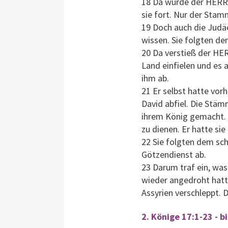
18 Da wurde der HERR s
sie fort. Nur der Stam
19 Doch auch die Judä
wissen. Sie folgten de
20 Da verstieß der HER
Land einfielen und es 
ihm ab.
21 Er selbst hatte vor
David abfiel. Die Stä
ihrem König gemacht.
zu dienen. Er hatte si
22 Sie folgten dem sc
Götzendienst ab.
23 Darum traf ein, was
wieder angedroht hatte
Assyrien verschleppt. D
2. Könige 17:1-23 - b