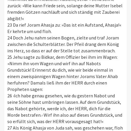
zurück: »Wie kann Friede sein, solange deine Mutter Isebel
fremden Götzen nachläuft und sich ständig mit Zauberei
abgibt!«
23 Da rief Joram Ahasja zu: »Das ist ein Aufstand, Ahasja!«
Er kehrte um und floh.
24 Doch Jehu nahm seinen Bogen, zielte und traf Joram
zwischen die Schulterblätter. Der Pfeil drang dem König
ins Herz, so dass er auf der Stelle tot zusammenbrach.
25 Jehu sagte zu Bidkar, dem Offizier bei ihm im Wagen:
»Nimm ihn vom Wagen und wirf ihn auf Nabots
Grundstück! Erinnerst du dich, wie wir beide einmal in
einem zweispännigen Wagen hinter Jorams Vater Ahab
herfuhren? Damals ließ ihm der HERR durch einen
Propheten sagen:
26 ›Ich habe genau gesehen, wie du gestern Nabot und
seine Söhne hast umbringen lassen. Auf dem Grundstück,
das Nabot gehörte, werde ich, der HERR, dich für die
Morde bestrafen.‹ Wirf ihn also auf dieses Grundstück, und
so erfüllt sich, was der HERR vorausgesagt hat!«
27 Als König Ahasja von Juda sah, was geschehen war, floh