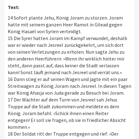
Text:
14 Sofort plante Jehu, König Joram zu stürzen. Joram
hatte mit seinem ganzen Heer Ramot in Gilead gegen
König Hasaël von Syrien verteidigt.
15 Die Syrer hatten Joram im Kampf verwundet, deshalb
war er wieder nach Jesreel zurückgekehrt, um sich dort
von seinen Verletzungen zu erholen. Nun sagte Jehu zu
den anderen Heerführern: »Wenn ihr wirklich hinter mir
steht, dann passt auf, dass keiner die Stadt verlassen
kann! Sonst läuft jemand nach Jesreel und verrät uns.«
16 Dann stieg er auf seinen Wagen und jagte mit ein paar
Streitwagen zu König Joram nach Jesreel. In diesen Tagen
war König Ahasja von Juda gerade zu Besuch bei Joram.
17 Der Wächter auf dem Turm von Jesreel sah Jehus
Truppe auf die Stadt zukommen und meldete es dem
König. Joram befahl: »Schick ihnen einen Reiter
entgegen! Er soll sie fragen, ob sie in friedlicher Absicht
kommen.«
18 Der Soldat ritt der Truppe entgegen und rief: »Der