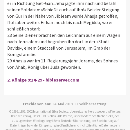
er in Richtung Bet-Gan. Jehu jagte ihm nach und befahl
seinen Soldaten: »Schießt auch auf ihn!« Bei der Steigung
von Gur in der Nähe von Jibleam wurde Ahasja getroffen,
floh aber weiter. Er kam noch bis nach Megiddo, wo er
schließlich starb.
28 Seine Diener brachten den Leichnam auf einem Wagen
nach Jerusalem und begruben ihn dort in der »Stadt
Davids«, einem Stadtteil von Jerusalem, im Grab der
Königsfamilie.
29 Ahasja war im 11. Regierungsjahr Jorams, des Sohnes
von Ahab, König über Juda geworden.
2. Könige 9:14-29 - bibleserver.com
Erschienen am:
14. Mai 2019 | Bibelübersetzung:
© 1986, 1996, 2002 International Bible Society. Übersetzung, Herausgeber und Verlag:
Brunnen Verlag, Basel und Gießen. Alle Rechte, insbesondere des Nachdrucks, der
auszugsweisen Wiedergabe größerer Texte der Übersetzung, der Speicherung auf
Datenträger bzw. der Einspeisung in öffentliche und nichtöffentliche Datennetze in
jeglicher Form, der Funksendung, der Microverfilmung oder der Vervielfältigung auf anderen