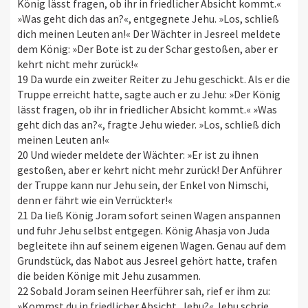
König lässt fragen, ob ihr in friedlicher Absicht kommt.«
»Was geht dich das an?«, entgegnete Jehu. »Los, schließ
dich meinen Leuten an!« Der Wächter in Jesreel meldete
dem König: »Der Bote ist zu der Schar gestoßen, aber er
kehrt nicht mehr zurück!«
19 Da wurde ein zweiter Reiter zu Jehu geschickt. Als er die
Truppe erreicht hatte, sagte auch er zu Jehu: »Der König
lässt fragen, ob ihr in friedlicher Absicht kommt.« »Was
geht dich das an?«, fragte Jehu wieder. »Los, schließ dich
meinen Leuten an!«
20 Und wieder meldete der Wächter: »Er ist zu ihnen
gestoßen, aber er kehrt nicht mehr zurück! Der Anführer
der Truppe kann nur Jehu sein, der Enkel von Nimschi,
denn er fährt wie ein Verrückter!«
21 Da ließ König Joram sofort seinen Wagen anspannen
und fuhr Jehu selbst entgegen. König Ahasja von Juda
begleitete ihn auf seinem eigenen Wagen. Genau auf dem
Grundstück, das Nabot aus Jesreel gehört hatte, trafen
die beiden Könige mit Jehu zusammen.
22 Sobald Joram seinen Heerführer sah, rief er ihm zu:
»Kommst du in friedlicher Absicht, Jehu?« Jehu schrie