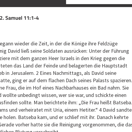
 2. Samuel 11:1-4
egann wieder die Zeit, in der die Könige ihre Feldzüge
ig David ließ seine Soldaten ausrücken: Unter der Führung
ziere mit dem ganzen Heer Israels in den Krieg gegen die
teten das Land der Feinde und belagerten die Hauptstadt
ieb in Jerusalem. 2 Eines Nachmittags, als David seine
tte, ging er auf dem flachen Dach seines Palasts spazieren
 eine Frau, die im Hof eines Nachbarhauses ein Bad nahm. Sie
d wollte unbedingt wissen, wer sie war, und schickte einen
usfinden sollte. Man berichtete ihm: „Die Frau heißt Batseba
iams und verheiratet mit Uria, einem Hetiter.“ 4 David sandte
ie holen. Batseba kam, und er schlief mit ihr. Danach kehrte
. Gerade vorher hatte sie die Reinigung vorgenommen, die da
lichen Blutung vorschreibt.