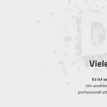
Viel
Es ist 
Um unseren 
professionell a