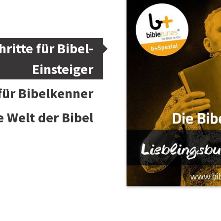
hritte für Bibel-
Einsteiger
 für Bibelkenner
e Welt der Bibel