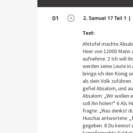
01
2. Samuel 17 Teil 1 |
Text:
Ahitofel machte Absalo
Heer von 12000 Mann a
aufnehme. 2 Ich will ih
werden seine Leute in 
bringe ich den König um
als dein Volk zuführen
gefiel Absalom, und au
Absalom: „Wir wollen 
soll ihn holen!“ 6 Als
fragte: „Was denkst du
Huschai antwortete: „M
gegeben. 8 Du kennst d
kampferprobte Soldate