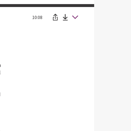
10:08
n
l
d
e