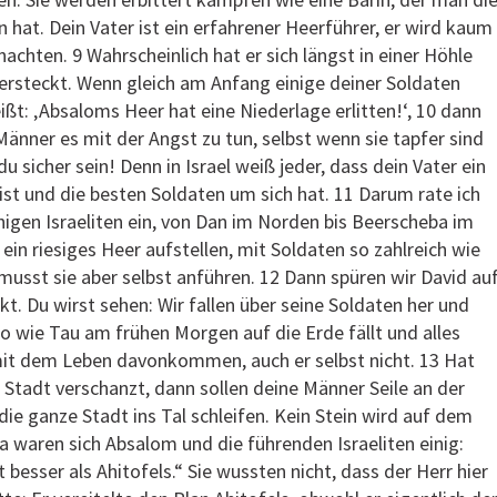
t. Dein Vater ist ein erfahrener Heerführer, er wird kaum
achten. 9 Wahrscheinlich hat er sich längst in einer Höhle
ersteckt. Wenn gleich am Anfang einige deiner Soldaten
eißt: ‚Absaloms Heer hat eine Niederlage erlitten!‘, 10 dann
nner es mit der Angst zu tun, selbst wenn sie tapfer sind
 sicher sein! Denn in Israel weiß jeder, dass dein Vater ein
ist und die besten Soldaten um sich hat. 11 Darum rate ich
ähigen Israeliten ein, von Dan im Norden bis Beerscheba im
ein riesiges Heer aufstellen, mit Soldaten so zahlreich wie
usst sie aber selbst anführen. 12 Dann spüren wir David auf
kt. Du wirst sehen: Wir fallen über seine Soldaten her und
 wie Tau am frühen Morgen auf die Erde fällt und alles
mit dem Leben davonkommen, auch er selbst nicht. 13 Hat
r Stadt verschanzt, dann sollen deine Männer Seile an der
ie ganze Stadt ins Tal schleifen. Kein Stein wird auf dem
a waren sich Absalom und die führenden Israeliten einig:
 besser als Ahitofels.“ Sie wussten nicht, dass der Herr hier