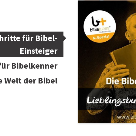
hritte für Bibel-
Einsteiger
 für Bibelkenner
e Welt der Bibel