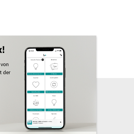
k!
 von
t der