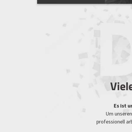
Viel
Es ist 
Um unseren 
professionell a