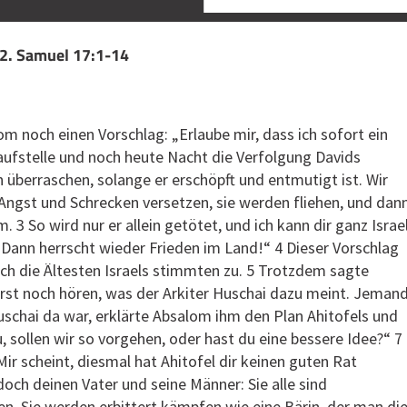
 2. Samuel 17:1-14
m noch einen Vorschlag: „Erlaube mir, dass ich sofort ein
ufstelle und noch heute Nacht die Verfolgung Davids
n überraschen, solange er erschöpft und entmutigt ist. Wir
Angst und Schrecken versetzen, sie werden fliehen, und dan
. 3 So wird nur er allein getötet, und ich kann dir ganz Israe
. Dann herrscht wieder Frieden im Land!“ 4 Dieser Vorschlag
ch die Ältesten Israels stimmten zu. 5 Trotzdem sagte
erst noch hören, was der Arkiter Huschai dazu meint. Jeman
 Huschai da war, erklärte Absalom ihm den Plan Ahitofels und
, sollen wir so vorgehen, oder hast du eine bessere Idee?“ 7
ir scheint, diesmal hat Ahitofel dir keinen guten Rat
och deinen Vater und seine Männer: Sie alle sind
n. Sie werden erbittert kämpfen wie eine Bärin, der man di