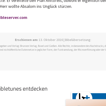
te: Er vereitelte den Plan Ahitofels, obwohl er eigentlich de
Herr wollte Absalom ins Unglück stürzen.
bibleserver.com
Erschienen am:
13. Oktober 2016 | Bibelübersetzung:
ausgeber und Verlag: Brunnen Verlag, Basel und Gießen. Alle Rechte, insbesondere des Nachdrucks,
und nichtöffentliche Datennetze in jeglicher Form, der Funksendung, der Microverfilmung oder der 
bibletunes entdecken