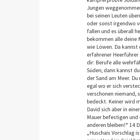
Jungen weggenommen ha
bei seinen Leuten übern
oder sonst irgendwo v
fallen und es überall h
bekommen alle deine Mä
wie Löwen. Da kannst du
erfahrener Heerführer 
dir: Berufe alle wehrf
Süden; dann kannst du 
der Sand am Meer. Du m
egal wo er sich verstec
verschonen niemand, so
bedeckt. Keiner wird 
David sich aber in eine
Mauer befestigen und d
anderen bleiben!“ 14 D
„Huschais Vorschlag ist