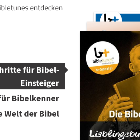
bibletunes entdecken
hritte für Bibel-
Einsteiger
 für Bibelkenner
e Welt der Bibel