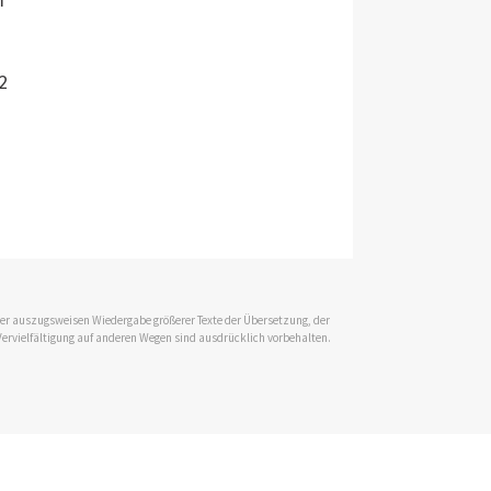
2
 der auszugsweisen Wiedergabe größerer Texte der Übersetzung, der
Vervielfältigung auf anderen Wegen sind ausdrücklich vorbehalten.