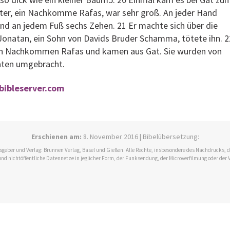
ster, ein Nachkomme Rafas, war sehr groß. An jeder Hand
und an jedem Fuß sechs Zehen. 21 Er machte sich über die
h Jonatan, ein Sohn von Davids Bruder Schamma, tötete ihn. 2
ren Nachkommen Rafas und kamen aus Gat. Sie wurden von
aten umgebracht.
 bibleserver.com
Erschienen am:
8. November 2016 | Bibelübersetzung:
ausgeber und Verlag: Brunnen Verlag, Basel und Gießen. Alle Rechte, insbesondere des Nachdrucks,
und nichtöffentliche Datennetze in jeglicher Form, der Funksendung, der Microverfilmung oder der 