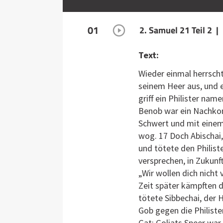
01
2. Samuel 21 Teil 2 |
Text:
Wieder einmal herrscht
seinem Heer aus, und 
griff ein Philister nam
Benob war ein Nachkom
Schwert und mit einem 
wog. 17 Doch Abischai,
und tötete den Philist
versprechen, in Zukunft
„Wir wollen dich nicht 
Zeit später kämpften di
tötete Sibbechai, der H
Gob gegen die Philiste
Gat; Goliats Speer war