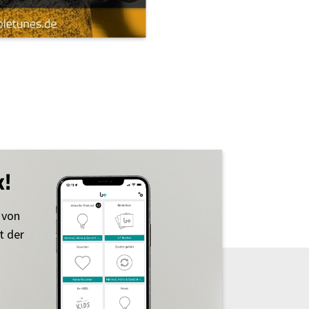
k!
 von
t der