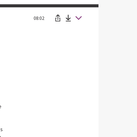
08:02
e
us
m