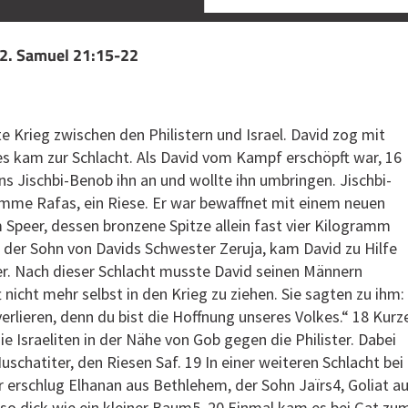
 2. Samuel 21:15-22
e Krieg zwischen den Philistern und Israel. David zog mit
es kam zur Schlacht. Als David vom Kampf erschöpft war, 16
ens Jischbi-Benob ihn an und wollte ihn umbringen. Jischbi-
me Rafas, ein Riese. Er war bewaffnet mit einem neuen
Speer, dessen bronzene Spitze allein fast vier Kilogramm
 der Sohn von Davids Schwester Zeruja, kam David zu Hilfe
er. Nach dieser Schlacht musste David seinen Männern
 nicht mehr selbst in den Krieg zu ziehen. Sie sagten zu ihm:
verlieren, denn du bist die Hoffnung unseres Volkes.“ 18 Kurz
e Israeliten in der Nähe von Gob gegen die Philister. Dabei
uschatiter, den Riesen Saf. 19 In einer weiteren Schlacht bei
r erschlug Elhanan aus Bethlehem, der Sohn Jaïrs4, Goliat a
 so dick wie ein kleiner Baum5. 20 Einmal kam es bei Gat zu