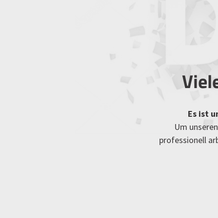
Viel
Es ist 
Um unseren 
professionell a