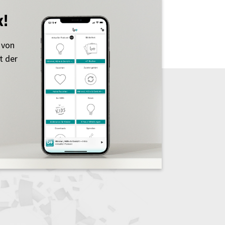
k!
 von
t der