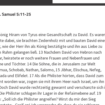
2. Samuel 5:11-25
König Hiram von Tyrus eine Gesandtschaft zu David. Es ware
e dabei, sie brachten Zedernholz mit und bauten David ein
r, wie der Herr ihn als König bestätigte und ihn aus Liebe zu
m Ruhm gelangen ließ. 13 Nachdem David von Hebron nach
, heiratete er noch weitere Frauen und Nebenfrauen und
 und Töchter. 14 Die Söhne, die in Jerusalem zur Welt
ua, Schobab, Nathan, Salomo, 15 Jibhar, Elischua, Nefeg,
jada und Elifelet. 17 Als die Philister hörten, dass David zum
nt worden war, zogen sie mit ihrem Heer nach Israel, um ihn
och David wurde rechtzeitig gewarnt und verschanzte sich 
Die Philister schlugen ihr Lager in der Refaïmebene auf. 19
 „Soll ich die Philister angreifen? Wirst du mir den Sieg
rtete: „Greif an! Ich verspreche dir, dass du sie schlagen