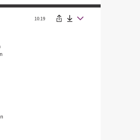
10:19
n
en
in