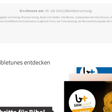
Erschienen am:
20. Juli 2016 | Bibelübersetzung:
ausgeber und Verlag: Brunnen Verlag, Basel und Gießen. Alle Rechte, insbesondere des Nachdrucks,
und nichtöffentliche Datennetze in jeglicher Form, der Funksendung, der Microverfilmung oder der 
bibletunes entdecken