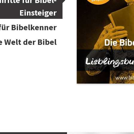
hritte für Bibel-
Einsteiger
 für Bibelkenner
e Welt der Bibel