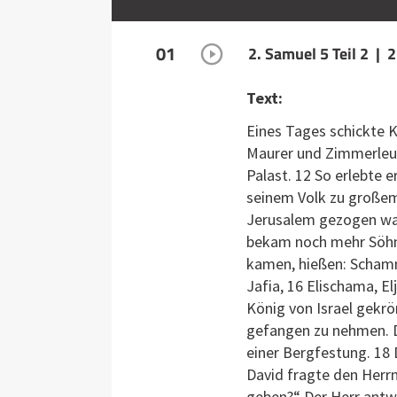
01
2. Samuel 5 Teil 2 | 
Text:
Eines Tages schickte 
Maurer und Zimmerleut
Palast. 12 So erlebte e
seinem Volk zu große
Jerusalem gezogen war
bekam noch mehr Söhne
kamen, hießen: Schamm
Jafia, 16 Elischama, El
König von Israel gekrö
gefangen zu nehmen. D
einer Bergfestung. 18 
David fragte den Herrn:
geben?“ Der Herr antwo