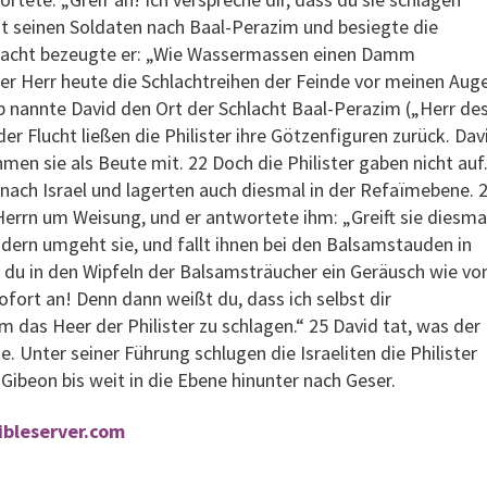
it seinen Soldaten nach Baal-Perazim und besiegte die
chlacht bezeugte er: „Wie Wassermassen einen Damm
er Herr heute die Schlachtreihen der Feinde vor meinen Aug
b nannte David den Ort der Schlacht Baal-Perazim („Herr de
er Flucht ließen die Philister ihre Götzenfiguren zurück. Dav
men sie als Beute mit. 22 Doch die Philister gaben nicht auf
nach Israel und lagerten auch diesmal in der Refaïmebene. 
errn um Weisung, und er antwortete ihm: „Greift sie diesma
ndern umgeht sie, und fallt ihnen bei den Balsamstauden in
 du in den Wipfeln der Balsamsträucher ein Geräusch wie vo
sofort an! Denn dann weißt du, dass ich selbst dir
 das Heer der Philister zu schlagen.“ 25 David tat, was der
. Unter seiner Führung schlugen die Israeliten die Philister
 Gibeon bis weit in die Ebene hinunter nach Geser.
bibleserver.com