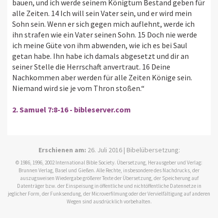
bauen, und ich werde seinem Königtum Bestand geben für
alle Zeiten. 14 Ich will sein Vater sein, und er wird mein
Sohn sein. Wenn er sich gegen mich auflehnt, werde ich
ihn strafen wie ein Vater seinen Sohn. 15 Doch nie werde
ich meine Güte von ihm abwenden, wie ich es bei Saul
getan habe. Ihn habe ich damals abgesetzt und dir an
seiner Stelle die Herrschaft anvertraut. 16 Deine
Nachkommen aber werden für alle Zeiten Könige sein.
Niemand wird sie je vom Thron stoßen.“
2. Samuel 7:8-16 - bibleserver.com
Erschienen am:
26. Juli 2016 | Bibelübersetzung:
© 1986, 1996, 2002 International Bible Society. Übersetzung, Herausgeber und Verlag:
Brunnen Verlag, Basel und Gießen. Alle Rechte, insbesondere des Nachdrucks, der
auszugsweisen Wiedergabe größerer Texte der Übersetzung, der Speicherung auf
Datenträger bzw. der Einspeisung in öffentliche und nichtöffentliche Datennetze in
jeglicher Form, der Funksendung, der Microverfilmung oder der Vervielfältigung auf anderen
Wegen sind ausdrücklich vorbehalten.