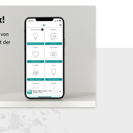
k!
 von
t der