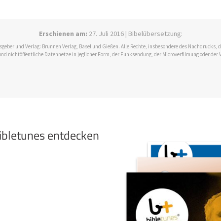
Erschienen am:
27. Juli 2016 | Bibelübersetzung:
ausgeber und Verlag: Brunnen Verlag, Basel und Gießen. Alle Rechte, insbesondere des Nachdrucks,
und nichtöffentliche Datennetze in jeglicher Form, der Funksendung, der Microverfilmung oder der 
bibletunes entdecken