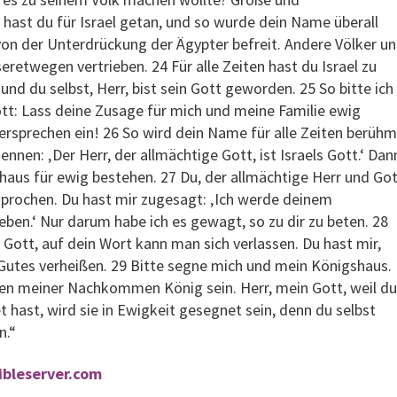
hast du für Israel getan, und so wurde dein Name überall
von der Unterdrückung der Ägypter befreit. Andere Völker u
eretwegen vertrieben. 24 Für alle Zeiten hast du Israel zu
nd du selbst, Herr, bist sein Gott geworden. 25 So bitte ich
ott: Lass deine Zusage für mich und meine Familie ewig
Versprechen ein! 26 So wird dein Name für alle Zeiten berühm
nnen: ‚Der Herr, der allmächtige Gott, ist Israels Gott.‘ Dan
haus für ewig bestehen. 27 Du, der allmächtige Herr und Go
esprochen. Du hast mir zugesagt: ‚Ich werde deinem
en.‘ Nur darum habe ich es gewagt, so zu dir zu beten. 28
e Gott, auf dein Wort kann man sich verlassen. Du hast mir,
 Gutes verheißen. 29 Bitte segne mich und mein Königshaus.
inen meiner Nachkommen König sein. Herr, mein Gott, weil du
 hast, wird sie in Ewigkeit gesegnet sein, denn du selbst
n.“
bibleserver.com