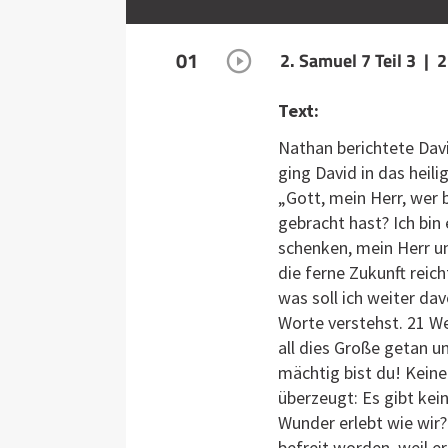
01
2. Samuel 7 Teil 3 | 
Text:
Nathan berichtete Davi
ging David in das heil
„Gott, mein Herr, wer 
gebracht hast? Ich bin
schenken, mein Herr un
die ferne Zukunft reic
was soll ich weiter da
Worte verstehst. 21 We
all dies Große getan u
mächtig bist du! Keiner
überzeugt: Es gibt kei
Wunder erlebt wie wir?
befreit worden, weil e