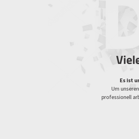
Viel
Es ist 
Um unseren 
professionell a