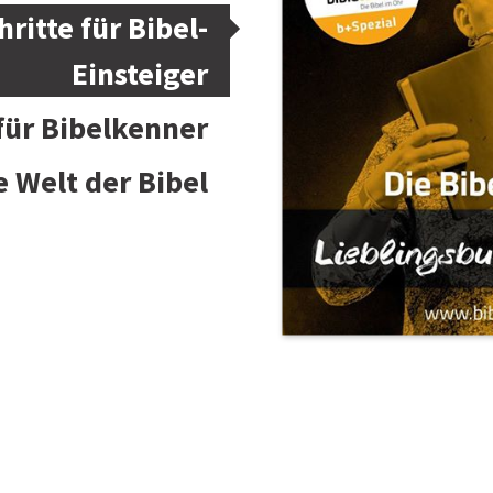
hritte für Bibel-
Einsteiger
 für Bibelkenner
e Welt der Bibel