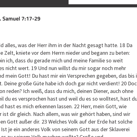
2. Samuel 7:17-29
d alles, was der Herr ihm in der Nacht gesagt hatte. 18 Da
ige Zelt, kniete vor dem Herrn nieder und begann zu beten:
bin ich, dass du gerade mich und meine Familie so weit
 es nicht wert. 19 Und nun willst du mir sogar noch mehr
d mein Gott! Du hast mir ein Versprechen gegeben, das bis 
ht. Deine große Güte habe ich doch gar nicht verdient! 20 Do
von reden? Ich weiß, dass du mich, deinen Diener, auch ohne
il du es versprochen hast und weil du es so wolltest, hast d
nd hast es mich erkennen lassen. 22 Herr, mein Gott, wie
 ist dir gleich. Nach allem, was wir gehört haben, sind wir
nen Gott außer dir. 23 Welches Volk auf der Erde hat solche
 Ist je ein anderes Volk von seinem Gott aus der Sklaverei
r es zu seinem Volk machen wollte? Große und