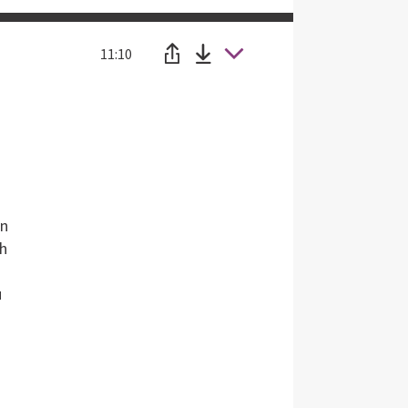
11:10
in
ch
u