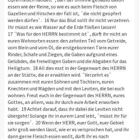
essen wie der Reine, so wie es auch beim Fleisch von
Gazellen und Hirschen der Fall ist, ´die nicht geopfert
werden dürfen`. 16 Nur das Blut sollt ihr nicht verzehren.
Ihr müsst es wie Wasser auf die Erde fließen lassen!
17 ´Was für den HERRN bestimmt ist`, dürft ihr nicht an
euren Wohnorten essen: den zehnten Teil vom Getreide,
vom Wein und vom Öl, die erstgeborenen Tiere eurer
Rinder, Schafe und Ziegen, die Gaben aufgrund eines
Gelübdes, die freiwilligen Gaben und die Abgaben für das
Heiligtum. 18 All dies esst in der Gegenwart des HERRN
an der Stätte, die er erwählen wird. ´Verzehrt es`
zusammen mit euren Söhnen und Töchtern, euren
Knechten und Mägden und mit den Leviten, die bei euch
wohnen. Freut euch in der Gegenwart des HERRN, eures
Gottes, an allem, was ihr durch eure Arbeit erworben
habt. 19 Achtet darauf, dass ihr dabei die Leviten nicht
übergeht! Solange ihr in eurem Land lebt, ´müsst ihr für
sie sorgen`. 20 Wenn der HERR, euer Gott, euer Gebiet
sehr groß werden lässt, wie er es versprochen hat, und ihr
dann gerne Fleisch essen wollt, dürft ihr es nach