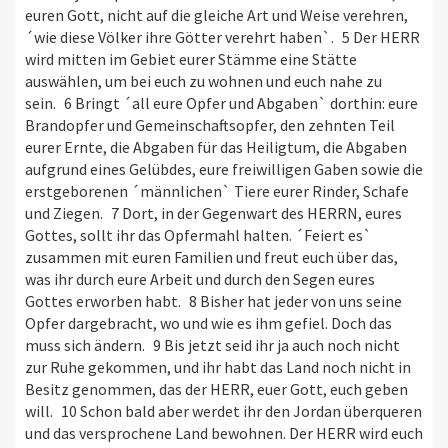
euren Gott, nicht auf die gleiche Art und Weise verehren,
´wie diese Völker ihre Götter verehrt haben`. 5 Der HERR
wird mitten im Gebiet eurer Stämme eine Stätte
auswählen, um bei euch zu wohnen und euch nahe zu
sein. 6 Bringt ´all eure Opfer und Abgaben` dorthin: eure
Brandopfer und Gemeinschaftsopfer, den zehnten Teil
eurer Ernte, die Abgaben für das Heiligtum, die Abgaben
aufgrund eines Gelübdes, eure freiwilligen Gaben sowie die
erstgeborenen ´männlichen` Tiere eurer Rinder, Schafe
und Ziegen. 7 Dort, in der Gegenwart des HERRN, eures
Gottes, sollt ihr das Opfermahl halten. ´Feiert es`
zusammen mit euren Familien und freut euch über das,
was ihr durch eure Arbeit und durch den Segen eures
Gottes erworben habt. 8 Bisher hat jeder von uns seine
Opfer dargebracht, wo und wie es ihm gefiel. Doch das
muss sich ändern. 9 Bis jetzt seid ihr ja auch noch nicht
zur Ruhe gekommen, und ihr habt das Land noch nicht in
Besitz genommen, das der HERR, euer Gott, euch geben
will. 10 Schon bald aber werdet ihr den Jordan überqueren
und das versprochene Land bewohnen. Der HERR wird euch