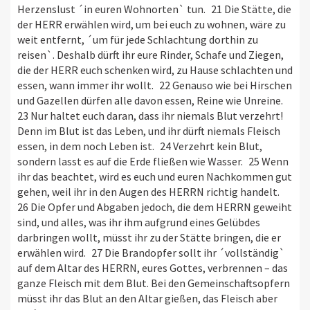
Herzenslust ´in euren Wohnorten` tun. 21 Die Stätte, die
der HERR erwählen wird, um bei euch zu wohnen, wäre zu
weit entfernt, ´um für jede Schlachtung dorthin zu
reisen`. Deshalb dürft ihr eure Rinder, Schafe und Ziegen,
die der HERR euch schenken wird, zu Hause schlachten und
essen, wann immer ihr wollt. 22 Genauso wie bei Hirschen
und Gazellen dürfen alle davon essen, Reine wie Unreine.
23 Nur haltet euch daran, dass ihr niemals Blut verzehrt!
Denn im Blut ist das Leben, und ihr dürft niemals Fleisch
essen, in dem noch Leben ist. 24 Verzehrt kein Blut,
sondern lasst es auf die Erde fließen wie Wasser. 25 Wenn
ihr das beachtet, wird es euch und euren Nachkommen gut
gehen, weil ihr in den Augen des HERRN richtig handelt.
26 Die Opfer und Abgaben jedoch, die dem HERRN geweiht
sind, und alles, was ihr ihm aufgrund eines Gelübdes
darbringen wollt, müsst ihr zu der Stätte bringen, die er
erwählen wird. 27 Die Brandopfer sollt ihr ´vollständig`
auf dem Altar des HERRN, eures Gottes, verbrennen – das
ganze Fleisch mit dem Blut. Bei den Gemeinschaftsopfern
müsst ihr das Blut an den Altar gießen, das Fleisch aber