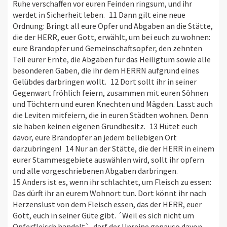
Ruhe verschaffen vor euren Feinden ringsum, und ihr
werdet in Sicherheit leben. 11 Dann gilt eine neue
Ordnung: Bringt all eure Opfer und Abgaben an die Stätte,
die der HERR, euer Gott, erwählt, um bei euch zu wohnen:
eure Brandopfer und Gemeinschaftsopfer, den zehnten
Teil eurer Ernte, die Abgaben für das Heiligtum sowie alle
besonderen Gaben, die ihr dem HERRN aufgrund eines
Gelübdes darbringen wollt. 12 Dort sollt ihr in seiner
Gegenwart fröhlich feiern, zusammen mit euren Söhnen
und Töchtern und euren Knechten und Mägden. Lasst auch
die Leviten mitfeiern, die in euren Städten wohnen. Denn
sie haben keinen eigenen Grundbesitz. 13 Hütet euch
davor, eure Brandopfer an jedem beliebigen Ort
darzubringen! 14 Nur an der Stätte, die der HERR in einem
eurer Stammesgebiete auswählen wird, sollt ihr opfern
und alle vorgeschriebenen Abgaben darbringen.
15 Anders ist es, wenn ihr schlachtet, um Fleisch zu essen:
Das dürft ihr an eurem Wohnort tun. Dort könnt ihr nach
Herzenslust von dem Fleisch essen, das der HERR, euer
Gott, euch in seiner Güte gibt. ´Weil es sich nicht um
Opferfleisch handelt`, darf der Unreine genauso davon