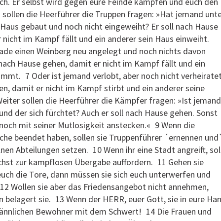
uch. Er selbst wird gegen eure Feinde kämpfen und euch den
 sollen die Heerführer die Truppen fragen: »Hat jemand unt
 Haus gebaut und noch nicht eingeweiht? Er soll nach Hause
 nicht im Kampf fällt und ein anderer sein Haus einweiht.
ade einen Weinberg neu angelegt und noch nichts davon
 nach Hause gehen, damit er nicht im Kampf fällt und ein
mmt. 7 Oder ist jemand verlobt, aber noch nicht verheirate
en, damit er nicht im Kampf stirbt und ein anderer seine
Weiter sollen die Heerführer die Kämpfer fragen: »Ist jemand
und der sich fürchtet? Auch er soll nach Hause gehen. Sonst
 noch mit seiner Mutlosigkeit anstecken.« 9 Wenn die
ache beendet haben, sollen sie Truppenführer ´ernennen und
lnen Abteilungen setzen. 10 Wenn ihr eine Stadt angreift, sol
chst zur kampflosen Übergabe auffordern. 11 Gehen sie
euch die Tore, dann müssen sie sich euch unterwerfen und
 12 Wollen sie aber das Friedensangebot nicht annehmen,
 belagert sie. 13 Wenn der HERR, euer Gott, sie in eure Ha
 männlichen Bewohner mit dem Schwert! 14 Die Frauen und