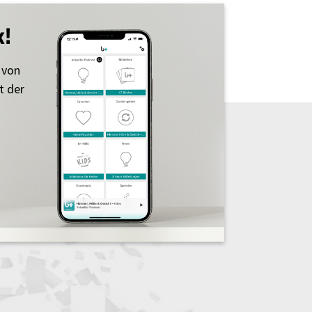
k!
 von
t der