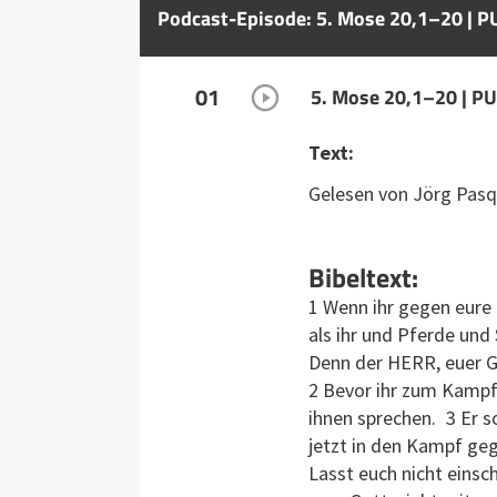
Podcast-Episode: 5. Mose 20,1–20 | P
01
5. Mose 20,1–20 | 
Text:
Gelesen von Jörg Pas
Bibeltext:
1 Wenn ihr gegen eure F
als ihr und Pferde und
Denn der HERR, euer Go
2 Bevor ihr zum Kampf 
ihnen sprechen. 3 Er so
jetzt in den Kampf geg
Lasst euch nicht einsc