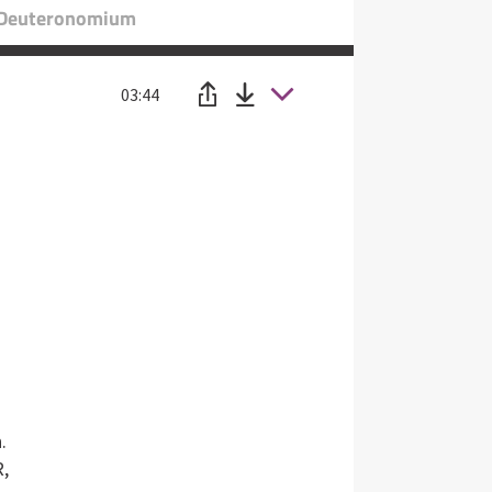
: Deuteronomium
03:44
.
R,