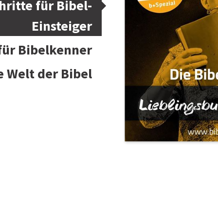
hritte für Bibel-
Einsteiger
 für Bibelkenner
e Welt der Bibel