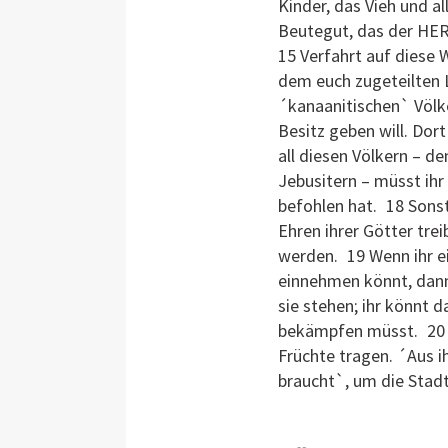
Kinder, das Vieh und a
Beutegut, das der HERR
15 Verfahrt auf diese W
dem euch zugeteilten L
´kanaanitischen` Völk
Besitz geben will. Dor
all diesen Völkern – de
Jebusitern – müsst ihr
befohlen hat. 18 Sonst 
Ehren ihrer Götter tr
werden. 19 Wenn ihr ei
einnehmen könnt, dann
sie stehen; ihr könnt 
bekämpfen müsst. 20 Fä
Früchte tragen. ´Aus i
braucht`, um die Stad