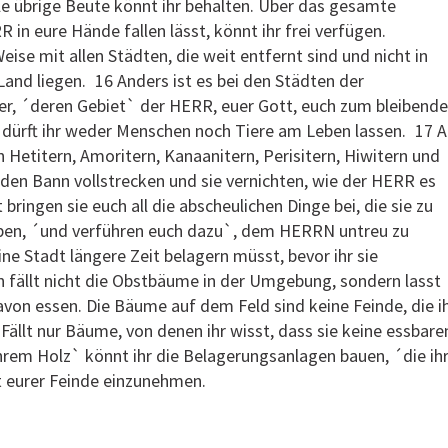
lle übrige Beute könnt ihr behalten. Über das gesamte
 in eure Hände fallen lässt, könnt ihr frei verfügen.
eise mit allen Städten, die weit entfernt sind und nicht in
and liegen. 16 Anders ist es bei den Städten der
er, ´deren Gebiet` der HERR, euer Gott, euch zum bleibend
t dürft ihr weder Menschen noch Tiere am Leben lassen. 17 
n Hetitern, Amoritern, Kanaanitern, Perisitern, Hiwitern und
 den Bann vollstrecken und sie vernichten, wie der HERR es
bringen sie euch all die abscheulichen Dinge bei, die sie zu
eiben, ´und verführen euch dazu`, dem HERRN untreu zu
ne Stadt längere Zeit belagern müsst, bevor ihr sie
 fällt nicht die Obstbäume in der Umgebung, sondern lasst
davon essen. Die Bäume auf dem Feld sind keine Feinde, die i
llt nur Bäume, von denen ihr wisst, dass sie keine essbare
hrem Holz` könnt ihr die Belagerungsanlagen bauen, ´die ih
t eurer Feinde einzunehmen.