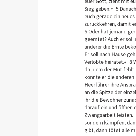
euer Gott, zieht mit e
Sieg geben.« 5 Danach
euch gerade ein neues
zurückkehren, damit er
6 Oder hat jemand ger
geerntet? Auch er soll
anderer die Ernte beko
Er soll nach Hause geh
Verlobte heiratet.« 8 
da, dem der Mut fehlt 
könnte er die anderen
Heerführer ihre Anspr
an die Spitze der einze
ihr die Bewohner zunä
darauf ein und öffnen 
Zwangsarbeit leisten.
sondern kämpfen, dann
gibt, dann tötet alle