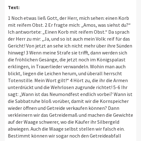
Text:
1 Noch etwas ließ Gott, der Herr, mich sehen: einen Korb
mit reifem Obst. 2 Er fragte mich: „Amos, was siehst du?“
Ich antwortete: „Einen Korb mit reifem Obst.“ Da sprach
der Herr zu mir: „Ja, und so ist auch mein Volk: reif für das
Gericht! Von jetzt an sehe ich nicht mehr über ihre Sünden
hinweg! 3 Wenn meine Strafe sie trifft, dann werden sich
die fröhlichen Gesänge, die jetzt noch im Königspalast
erklingen, in Trauerlieder verwandeln. Wohin man auch
blickt, liegen die Leichen herum, und überall herrscht
Totenstille. Mein Wort gilt!“ 4 Hört zu, die ihr die Armen
unterdrückt und die Wehrlosen zugrunde richtet! 5-6 Ihr
sagt: „Wann ist das Neumondfest endlich vorbei? Wann ist
die Sabbatruhe bloß vorüber, damit wir die Kornspeicher
wieder öffnen und Getreide verkaufen können? Dann
verkleinern wir das Getreidemaß und machen die Gewichte
auf der Waage schwerer, wo die Käufer ihr Silbergeld
abwiegen. Auch die Waage selbst stellen wir falsch ein.
Bestimmt können wir sogar noch den Getreideabfall