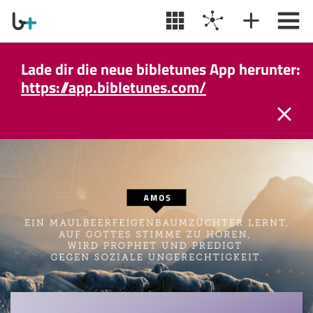
Lade dir die neue bibletunes App herunter:
https://app.bibletunes.com/