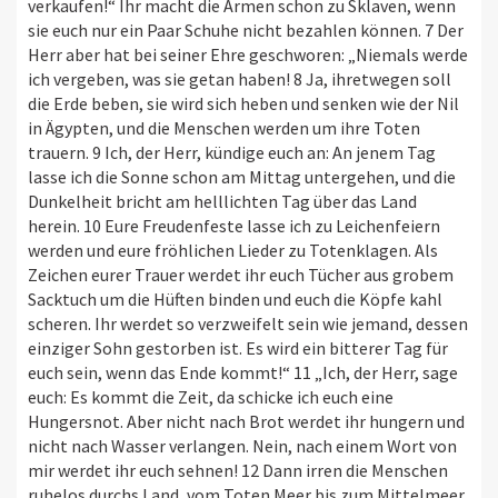
verkaufen!“ Ihr macht die Armen schon zu Sklaven, wenn
sie euch nur ein Paar Schuhe nicht bezahlen können. 7 Der
Herr aber hat bei seiner Ehre geschworen: „Niemals werde
ich vergeben, was sie getan haben! 8 Ja, ihretwegen soll
die Erde beben, sie wird sich heben und senken wie der Nil
in Ägypten, und die Menschen werden um ihre Toten
trauern. 9 Ich, der Herr, kündige euch an: An jenem Tag
lasse ich die Sonne schon am Mittag untergehen, und die
Dunkelheit bricht am helllichten Tag über das Land
herein. 10 Eure Freudenfeste lasse ich zu Leichenfeiern
werden und eure fröhlichen Lieder zu Totenklagen. Als
Zeichen eurer Trauer werdet ihr euch Tücher aus grobem
Sacktuch um die Hüften binden und euch die Köpfe kahl
scheren. Ihr werdet so verzweifelt sein wie jemand, dessen
einziger Sohn gestorben ist. Es wird ein bitterer Tag für
euch sein, wenn das Ende kommt!“ 11 „Ich, der Herr, sage
euch: Es kommt die Zeit, da schicke ich euch eine
Hungersnot. Aber nicht nach Brot werdet ihr hungern und
nicht nach Wasser verlangen. Nein, nach einem Wort von
mir werdet ihr euch sehnen! 12 Dann irren die Menschen
ruhelos durchs Land, vom Toten Meer bis zum Mittelmeer,