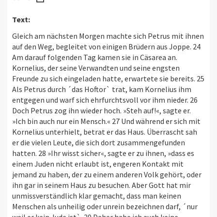
Text:
Gleich am nächsten Morgen machte sich Petrus mit ihnen
auf den Weg, begleitet von einigen Brüdern aus Joppe. 24
Am darauf folgenden Tag kamen sie in Cäsarea an.
Kornelius, der seine Verwandten und seine engsten
Freunde zu sich eingeladen hatte, erwartete sie bereits. 25
Als Petrus durch ´das Hoftor` trat, kam Kornelius ihm
entgegen und warf sich ehrfurchtsvoll vor ihm nieder. 26
Doch Petrus zog ihn wieder hoch. »Steh auf!«, sagte er.
»Ich bin auch nur ein Mensch.« 27 Und während er sich mit
Kornelius unterhielt, betrat er das Haus. Überrascht sah
er die vielen Leute, die sich dort zusammengefunden
hatten. 28 »Ihr wisst sicher«, sagte er zu ihnen, »dass es
einem Juden nicht erlaubt ist, engeren Kontakt mit
jemand zu haben, der zu einem anderen Volk gehört, oder
ihn gar in seinem Haus zu besuchen. Aber Gott hat mir
unmissverständlich klar gemacht, dass man keinen
Menschen als unheilig oder unrein bezeichnen darf, ´nur
weil er kein Jude ist`. 29 Daher habe ich auch keine