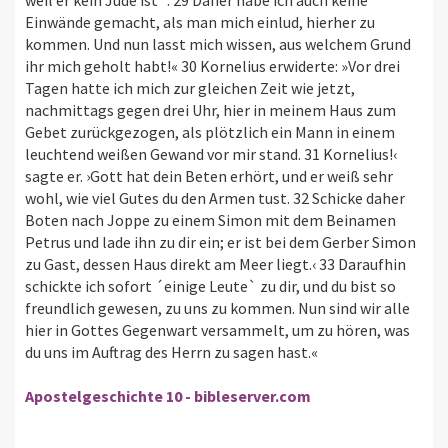
Einwände gemacht, als man mich einlud, hierher zu
kommen. Und nun lasst mich wissen, aus welchem Grund
ihr mich geholt habt!« 30 Kornelius erwiderte: »Vor drei
Tagen hatte ich mich zur gleichen Zeit wie jetzt,
nachmittags gegen drei Uhr, hier in meinem Haus zum
Gebet zurückgezogen, als plötzlich ein Mann in einem
leuchtend weißen Gewand vor mir stand. 31 Kornelius!‹
sagte er. ›Gott hat dein Beten erhört, und er weiß sehr
wohl, wie viel Gutes du den Armen tust. 32 Schicke daher
Boten nach Joppe zu einem Simon mit dem Beinamen
Petrus und lade ihn zu dir ein; er ist bei dem Gerber Simon
zu Gast, dessen Haus direkt am Meer liegt.‹ 33 Daraufhin
schickte ich sofort ´einige Leute` zu dir, und du bist so
freundlich gewesen, zu uns zu kommen. Nun sind wir alle
hier in Gottes Gegenwart versammelt, um zu hören, was
du uns im Auftrag des Herrn zu sagen hast.«
Apostelgeschichte 10 - bibleserver.com