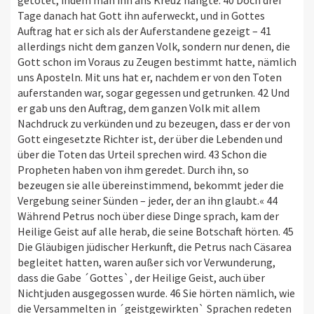
Tage danach hat Gott ihn auferweckt, und in Gottes
Auftrag hat er sich als der Auferstandene gezeigt – 41
allerdings nicht dem ganzen Volk, sondern nur denen, die
Gott schon im Voraus zu Zeugen bestimmt hatte, nämlich
uns Aposteln. Mit uns hat er, nachdem er von den Toten
auferstanden war, sogar gegessen und getrunken. 42 Und
er gab uns den Auftrag, dem ganzen Volk mit allem
Nachdruck zu verkünden und zu bezeugen, dass er der von
Gott eingesetzte Richter ist, der über die Lebenden und
über die Toten das Urteil sprechen wird. 43 Schon die
Propheten haben von ihm geredet. Durch ihn, so
bezeugen sie alle übereinstimmend, bekommt jeder die
Vergebung seiner Sünden – jeder, der an ihn glaubt.« 44
Während Petrus noch über diese Dinge sprach, kam der
Heilige Geist auf alle herab, die seine Botschaft hörten. 45
Die Gläubigen jüdischer Herkunft, die Petrus nach Cäsarea
begleitet hatten, waren außer sich vor Verwunderung,
dass die Gabe ´Gottes`, der Heilige Geist, auch über
Nichtjuden ausgegossen wurde. 46 Sie hörten nämlich, wie
die Versammelten in ´geistgewirkten` Sprachen redeten