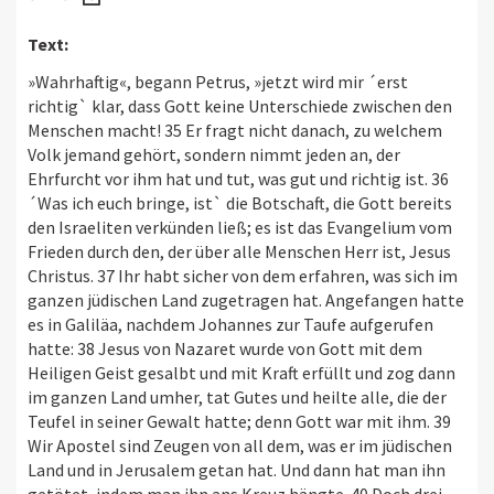
Text:
»Wahrhaftig«, begann Petrus, »jetzt wird mir ´erst
richtig` klar, dass Gott keine Unterschiede zwischen den
Menschen macht! 35 Er fragt nicht danach, zu welchem
Volk jemand gehört, sondern nimmt jeden an, der
Ehrfurcht vor ihm hat und tut, was gut und richtig ist. 36
´Was ich euch bringe, ist` die Botschaft, die Gott bereits
den Israeliten verkünden ließ; es ist das Evangelium vom
Frieden durch den, der über alle Menschen Herr ist, Jesus
Christus. 37 Ihr habt sicher von dem erfahren, was sich im
ganzen jüdischen Land zugetragen hat. Angefangen hatte
es in Galiläa, nachdem Johannes zur Taufe aufgerufen
hatte: 38 Jesus von Nazaret wurde von Gott mit dem
Heiligen Geist gesalbt und mit Kraft erfüllt und zog dann
im ganzen Land umher, tat Gutes und heilte alle, die der
Teufel in seiner Gewalt hatte; denn Gott war mit ihm. 39
Wir Apostel sind Zeugen von all dem, was er im jüdischen
Land und in Jerusalem getan hat. Und dann hat man ihn
getötet, indem man ihn ans Kreuz hängte. 40 Doch drei