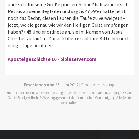
und Gott für seine Größe priesen. Schließlich wandte sich
Petrus an seine Begleiter und sagte: 47 »Wer hätte jetzt
noch das Recht, diesen Leuten die Taufe zu verweigern –
jetzt, wo sie genau wie wir den Heiligen Geist empfangen
haben?« 48 Und er ordnete an, sie im Namen von Jesus
Christus zu taufen. Danach blieb er auf ihre Bitte hin noch
einige Tage bei ihnen.
Apostelgeschichte 10 - bibleserver.com
Erschienen am:
25. Juni 2012 | Bibelübersetzung:
Bibeltext der Neuen Genfer Übersetzung Neues Testament und Psalmen. Copyright © 2011
Genfer Bibelgesellschaft. Wiedergegeben mit der freundlichen Genehmigung. Alle Rechte
vorbehalten.