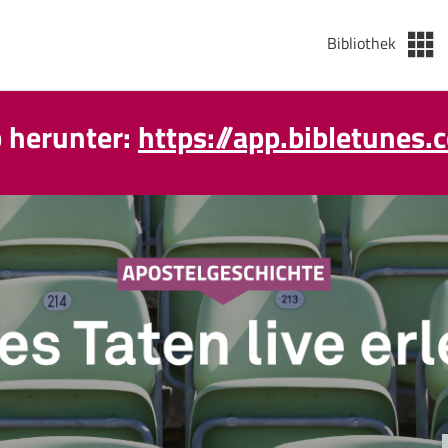
Bibliothek
p herunter:
https://app.bibletunes.
äglicher Podcast wieder da ab de