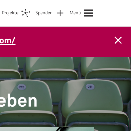
Projekte
Spenden
Menü
com/
m 31. August.