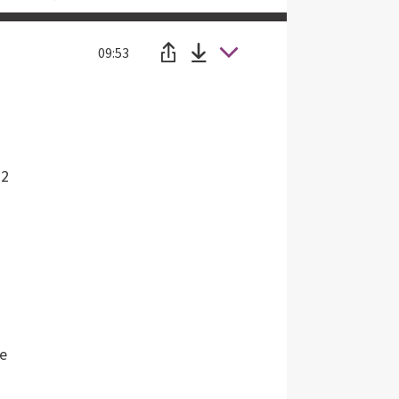
09:53
 2
h
ie