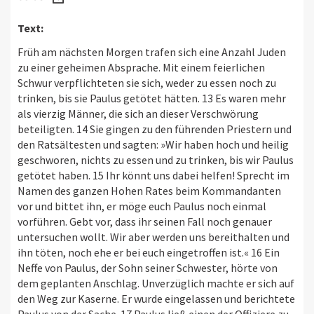
Text:
Früh am nächsten Morgen trafen sich eine Anzahl Juden
zu einer geheimen Absprache. Mit einem feierlichen
Schwur verpflichteten sie sich, weder zu essen noch zu
trinken, bis sie Paulus getötet hätten. 13 Es waren mehr
als vierzig Männer, die sich an dieser Verschwörung
beteiligten. 14 Sie gingen zu den führenden Priestern und
den Ratsältesten und sagten: »Wir haben hoch und heilig
geschworen, nichts zu essen und zu trinken, bis wir Paulus
getötet haben. 15 Ihr könnt uns dabei helfen! Sprecht im
Namen des ganzen Hohen Rates beim Kommandanten
vor und bittet ihn, er möge euch Paulus noch einmal
vorführen. Gebt vor, dass ihr seinen Fall noch genauer
untersuchen wollt. Wir aber werden uns bereithalten und
ihn töten, noch ehe er bei euch eingetroffen ist.« 16 Ein
Neffe von Paulus, der Sohn seiner Schwester, hörte von
dem geplanten Anschlag. Unverzüglich machte er sich auf
den Weg zur Kaserne. Er wurde eingelassen und berichtete
Paulus von der Sache. 17 Paulus ließ einen der Offiziere zu