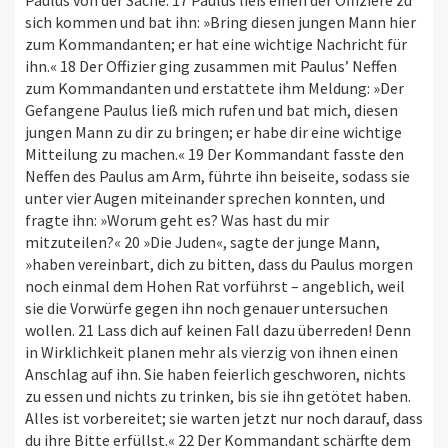
sich kommen und bat ihn: »Bring diesen jungen Mann hier
zum Kommandanten; er hat eine wichtige Nachricht für
ihn.« 18 Der Offizier ging zusammen mit Paulus’ Neffen
zum Kommandanten und erstattete ihm Meldung: »Der
Gefangene Paulus ließ mich rufen und bat mich, diesen
jungen Mann zu dir zu bringen; er habe dir eine wichtige
Mitteilung zu machen.« 19 Der Kommandant fasste den
Neffen des Paulus am Arm, führte ihn beiseite, sodass sie
unter vier Augen miteinander sprechen konnten, und
fragte ihn: »Worum geht es? Was hast du mir
mitzuteilen?« 20 »Die Juden«, sagte der junge Mann,
»haben vereinbart, dich zu bitten, dass du Paulus morgen
noch einmal dem Hohen Rat vorführst – angeblich, weil
sie die Vorwürfe gegen ihn noch genauer untersuchen
wollen. 21 Lass dich auf keinen Fall dazu überreden! Denn
in Wirklichkeit planen mehr als vierzig von ihnen einen
Anschlag auf ihn. Sie haben feierlich geschworen, nichts
zu essen und nichts zu trinken, bis sie ihn getötet haben.
Alles ist vorbereitet; sie warten jetzt nur noch darauf, dass
du ihre Bitte erfüllst.« 22 Der Kommandant schärfte dem