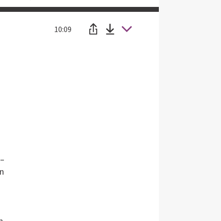
10:09
 –
en
n