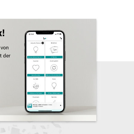
k!
 von
t der