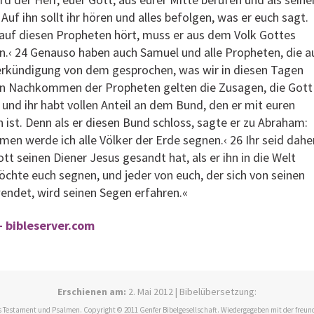
uf ihn sollt ihr hören und alles befolgen, was er euch sagt.
auf diesen Propheten hört, muss er aus dem Volk Gottes
.‹ 24 Genauso haben auch Samuel und alle Propheten, die a
 Verkündigung von dem gesprochen, was wir in diesen Tagen
den Nachkommen der Propheten gelten die Zusagen, die Gott
 und ihr habt vollen Anteil an dem Bund, den er mit euren
ist. Denn als er diesen Bund schloss, sagte er zu Abraham:
n werde ich alle Völker der Erde segnen.‹ 26 Ihr seid dahe
tt seinen Diener Jesus gesandt hat, als er ihn in die Welt
chte euch segnen, und jeder von euch, der sich von seinen
ndet, wird seinen Segen erfahren.«
- bibleserver.com
Erschienen am:
2. Mai 2012 | Bibelübersetzung:
 Testament und Psalmen. Copyright © 2011 Genfer Bibelgesellschaft. Wiedergegeben mit der freun