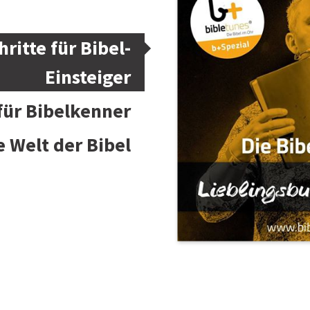
hritte für Bibel-
Einsteiger
 für Bibelkenner
e Welt der Bibel