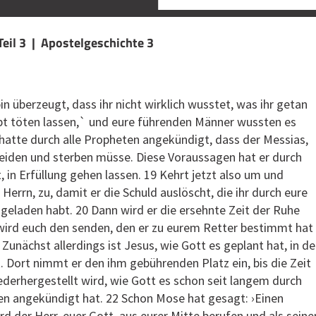
Teil 3 | Apostelgeschichte 3
in überzeugt, dass ihr nicht wirklich wusstet, was ihr getan
abt töten lassen,` und eure führenden Männer wussten es
hatte durch alle Propheten angekündigt, dass der Messias,
leiden und sterben müsse. Diese Voraussagen hat er durch
, in Erfüllung gehen lassen. 19 Kehrt jetzt also um und
errn, zu, damit er die Schuld auslöscht, die ihr durch eure
geladen habt. 20 Dann wird er die ersehnte Zeit der Ruhe
wird euch den senden, den er zu eurem Retter bestimmt hat
Zunächst allerdings ist Jesus, wie Gott es geplant hat, in d
 Dort nimmt er den ihm gebührenden Platz ein, bis die Zeit
ederhergestellt wird, wie Gott es schon seit langem durch
ten angekündigt hat. 22 Schon Mose hat gesagt: ›Einen
d der Herr, euer Gott, aus eurer Mitte berufen und als seine