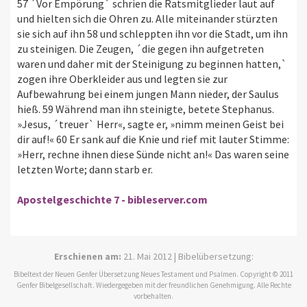
57 ´Vor Empörung` schrien die Ratsmitglieder laut auf
und hielten sich die Ohren zu. Alle miteinander stürzten
sie sich auf ihn 58 und schleppten ihn vor die Stadt, um ihn
zu steinigen. Die Zeugen, ´die gegen ihn aufgetreten
waren und daher mit der Steinigung zu beginnen hatten,`
zogen ihre Oberkleider aus und legten sie zur
Aufbewahrung bei einem jungen Mann nieder, der Saulus
hieß. 59 Während man ihn steinigte, betete Stephanus.
»Jesus, ´treuer` Herr«, sagte er, »nimm meinen Geist bei
dir auf!« 60 Er sank auf die Knie und rief mit lauter Stimme:
»Herr, rechne ihnen diese Sünde nicht an!« Das waren seine
letzten Worte; dann starb er.
Apostelgeschichte 7 - bibleserver.com
Erschienen am:
21. Mai 2012 | Bibelübersetzung:
Bibeltext der Neuen Genfer Übersetzung Neues Testament und Psalmen. Copyright © 2011
Genfer Bibelgesellschaft. Wiedergegeben mit der freundlichen Genehmigung. Alle Rechte
vorbehalten.