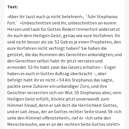
Text:
»Aber ihr lasst euch ja nicht belehren!«, ´fuhr Stephanus
fort.` »Unbeschnitten seid ihr, unbeschnitten an eurem
Herzen und taub für Gottes Reden! Immerfort widersetzt
ihr euch dem Heiligen Geist, genau wie eure Vorfahren. Ihr
seid nicht besser als sie. 52 Gab es je einen Propheten, den
eure Vorfahren nicht verfolgt haben? Sie haben die
getötet, die das Kommen des Gerechten ankündigten; und
den Gerechten selbst habt ihr jetzt verraten und
ermordet. 53 Ihr habt zwar das Gesetz erhalten – Engel
haben es euch in Gottes Auftrag überbracht –, aber
befolgt habt ihr es nicht.« 54 Als Stephanus das sagte,
packte seine Zuhörer ein unbändiger Zorn, und ihre
Gesichter verzerrten sich vor Wut. 55 Stephanus aber, vom
Heiligen Geist erfüllt, blickte jetzt unverwandt zum
Himmel hinauf, denn er sah dort die Herrlichkeit Gottes,
und er sah Jesus, der an Gottes rechter Seite stand. 56 »Ich
sehe den Himmel offenstehen!«, rief er. »Ich sehe den
Menschensohn, wie er an der rechten Seite Gottes steht!«