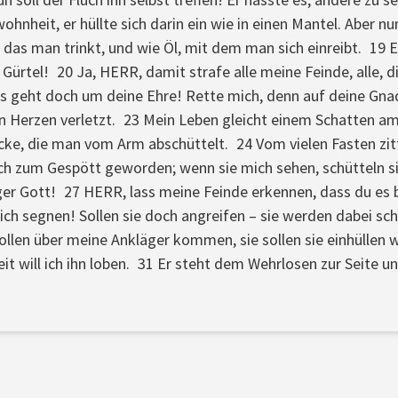
nheit, er hüllte sich darin ein wie in einen Mantel. Aber nu
r, das man trinkt, und wie Öl, mit dem man sich einreibt. 19
 Gürtel! 20 Ja, HERR, damit strafe alle meine Feinde, alle,
 es geht doch um deine Ehre! Rette mich, denn auf deine Gnad
en Herzen verletzt. 23 Mein Leben gleicht einem Schatten am
cke, die man vom Arm abschüttelt. 24 Vom vielen Fasten zitte
ch zum Gespött geworden; wenn sie mich sehen, schütteln si
ger Gott! 27 HERR, lass meine Feinde erkennen, dass du es 
ch segnen! Sollen sie doch angreifen – sie werden dabei sche
llen über meine Ankläger kommen, sie sollen sie einhüllen w
t will ich ihn loben. 31 Er steht dem Wehrlosen zur Seite un