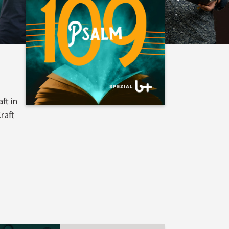
ft in
raft