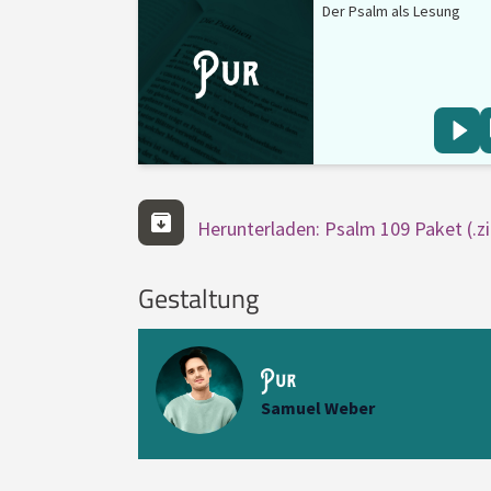
Der Psalm als Lesung
Herunterladen: Psalm 109 Paket (.zi
Gestaltung
Samuel Weber