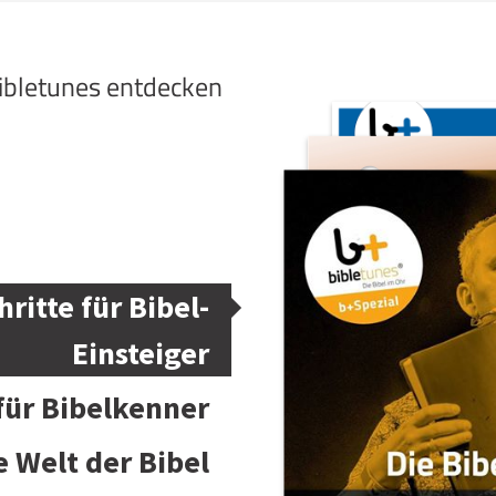
bibletunes entdecken
hritte für Bibel-
Einsteiger
 für Bibelkenner
e Welt der Bibel