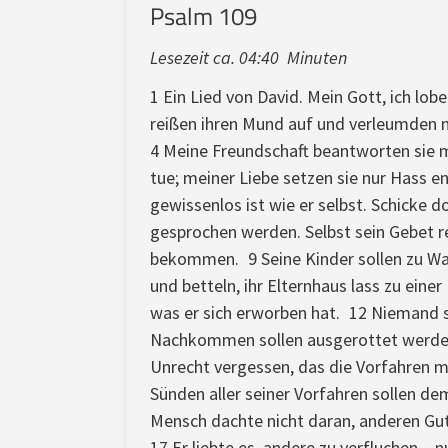
Psalm 109
Lesezeit ca. 04:40 Minuten
1 Ein Lied von David. Mein Gott, ich lo
reißen ihren Mund auf und verleumden 
4 Meine Freundschaft beantworten sie mit
tue; meiner Liebe setzen sie nur Hass e
gewissenlos ist wie er selbst. Schicke d
gesprochen werden. Selbst sein Gebet re
bekommen. 9 Seine Kinder sollen zu Wai
und betteln, ihr Elternhaus lass zu eine
was er sich erworben hat. 12 Niemand s
Nachkommen sollen ausgerottet werden,
Unrecht vergessen, das die Vorfahren m
Sünden aller seiner Vorfahren sollen d
Mensch dachte nicht daran, anderen Gute
17 Er liebte es, andere zu verfluchen – 