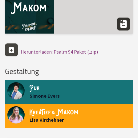
Herunterladen: Psalm 94 Paket (.zip)
Gestaltung
Simone Evers
&
Lisa Kirchebner