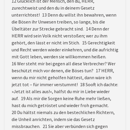
12 Glücklich ist der Mensch, den du, HERR,
zurechtweist und den du in deinem Gesetz
unterrichtest! 13 Denn du willst ihn bewahren, wenn
die Bösen ihr Unwesen treiben, so lange, bis die
Übeltäter zur Strecke gebracht sind. 14 Denn der
HERR wird sein Volk nicht verstoßen; wer zu ihm
gehört, den lässt er nicht im Stich. 15 Gerechtigkeit
und Recht werden wieder einkehren, und die aufrichtig
mit Gott leben, werden sie willkommen heißen.
16 Wer steht mir bei gegen all diese Verbrecher? Wer
beschützt mich vor denen, die Böses tun? 17 HERR,
wenn du mir nicht geholfen hättest, dann wäre ich
jetzt tot – für immer verstummt! 18 Sooft ich dachte:
»Jetzt ist alles aus!«, halfst du mir in Liebe wieder
auf. 19 Als mir die Sorgen keine Ruhe mehr ließen,
hast du mich getröstet und wieder froh gemacht.
20 Du hältst niemals zu den bestechlichen Richtern,
die Unheil anrichten, indem sie das Gesetz
missbrauchen. 21 Sie aber verbünden sich gegen