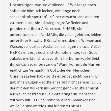
Hochmütigen, was sie verdienen! 3 Wie lange noch
sollen sie hämisch lachen, wie lange noch
schadenfroh spotten? 4 Einer versucht, den anderen
zu überbieten, sie schwingen große Reden und
prahlen mit ihren Verbrechen. 5 HERR, sie
unterdrücken dein Volk! Alle, die zu dir gehören, leiden
unter ihrer Gewalt. 6 Brutal ermorden sie Witwen und
Waisen, schutzlose Ausländer schlagen sie tot. 7 »Der
HERR sieht es ja doch nicht!«, höhnen sie, »der Gott
Jakobs merkt nichts davon!« 8 Ihr Dummköpfe! Seid
ihr wirklich so unverständig? Wann kommt ihr Narren
endlich zur Vernunft? 9 Gott, der den Menschen
Ohren gegeben hat – sollte er selbst nicht hören? Er
gab ihnen Augen – sollte er selbst nicht sehen? 10 Er,
der mit den Völkern ins Gericht geht – sollte er nicht
auch euch bestrafen? Ja, Gott bringt die Menschen
zur Vernunft! 11 Er durchschaut ihre Gedanken und
weiß: Sie sind wertlos und führen zu nichts.