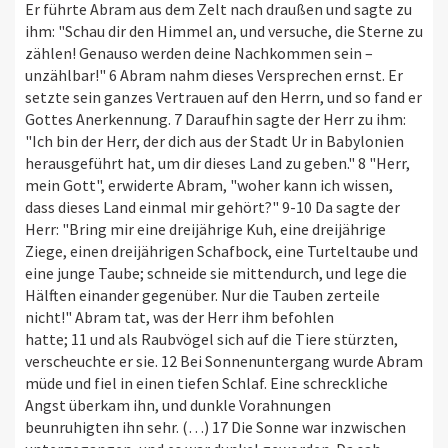
Er führte Abram aus dem Zelt nach draußen und sagte zu
ihm: "Schau dir den Himmel an, und versuche, die Sterne zu
zählen! Genauso werden deine Nachkommen sein –
unzählbar!" 6 Abram nahm dieses Versprechen ernst. Er
setzte sein ganzes Vertrauen auf den Herrn, und so fand er
Gottes Anerkennung. 7 Daraufhin sagte der Herr zu ihm:
"Ich bin der Herr, der dich aus der Stadt Ur in Babylonien
herausgeführt hat, um dir dieses Land zu geben." 8 "Herr,
mein Gott", erwiderte Abram, "woher kann ich wissen,
dass dieses Land einmal mir gehört?" 9-10 Da sagte der
Herr: "Bring mir eine dreijährige Kuh, eine dreijährige
Ziege, einen dreijährigen Schafbock, eine Turteltaube und
eine junge Taube; schneide sie mittendurch, und lege die
Hälften einander gegenüber. Nur die Tauben zerteile
nicht!" Abram tat, was der Herr ihm befohlen
hatte; 11 und als Raubvögel sich auf die Tiere stürzten,
verscheuchte er sie. 12 Bei Sonnenuntergang wurde Abram
müde und fiel in einen tiefen Schlaf. Eine schreckliche
Angst überkam ihn, und dunkle Vorahnungen
beunruhigten ihn sehr. (…) 17 Die Sonne war inzwischen