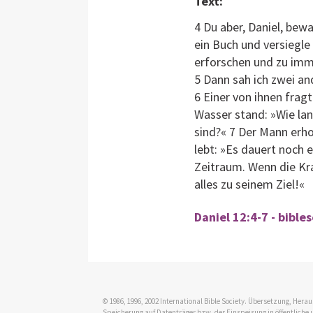
Text:
4 Du aber, Daniel, bewa
ein Buch und versiegle
erforschen und zu imm
5 Dann sah ich zwei an
6 Einer von ihnen fra
Wasser stand: »Wie lan
sind?« 7 Der Mann erh
lebt: »Es dauert noch 
Zeitraum. Wenn die Kr
alles zu seinem Ziel!«
Daniel 12:4-7 - bible
© 1986, 1996, 2002 International Bible Society. Übersetzung, Her
Speicherung auf Datenträger bzw. der Einspeisung in öffentliche 