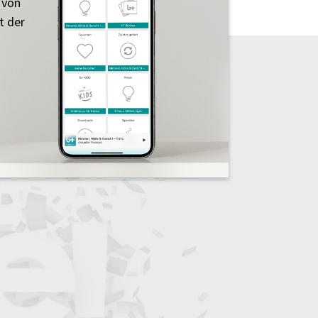
 von
t der