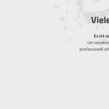
Viel
Es ist 
Um unseren 
professionell a