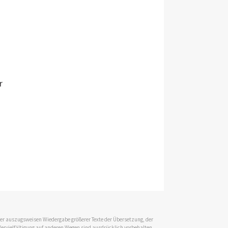
r
 der auszugsweisen Wiedergabe größerer Texte der Übersetzung, der
Vervielfältigung auf anderen Wegen sind ausdrücklich vorbehalten.