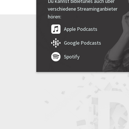
Du kannst bibletunes auch über
verschiedene Streaminganbieter
hören:
Apple Podcasts
Google Podcasts
Spotify