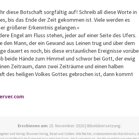
hr diese Botschaft sorgfältig auf! Schreib all diese Worte in
 es, bis das Ende der Zeit gekommen ist. Viele werden es
er größerer Erkenntnis gelangen.«
dere Engel am Fluss stehen, jeder auf einer Seite des Ufers.
gte den Mann, der ein Gewand aus Leinen trug und über dem
ge dauert es noch, bis diese erstaunlichen Ereignisse vorübe
ob beide Hände zum Himmel und schwor bei Gott, der ewig
einen Zeitraum, dann zwei Zeiträume und einen halben
aft des heiligen Volkes Gottes gebrochen ist, dann kommt
server.com
Erschienen am:
25. November 2020 | Bibelübersetzung:
ausgeber und Verlag: Brunnen Verlag, Basel und Gießen. Alle Rechte, insbesondere des Nachdrucks,
und nichtöffentliche Datennetze in jeglicher Form, der Funksendung, der Microverfilmung oder der 