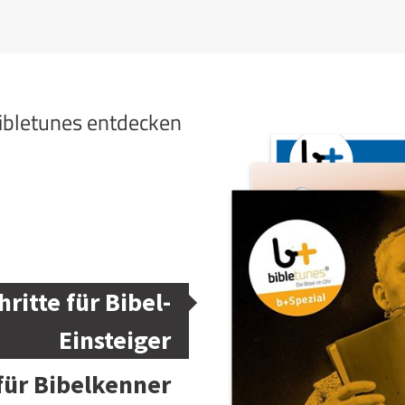
bibletunes entdecken
hritte für Bibel-
Einsteiger
 für Bibelkenner