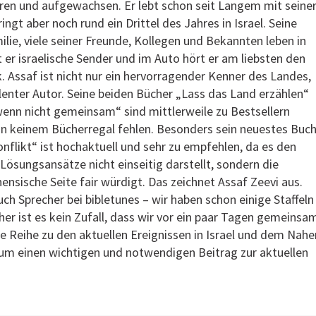
boren und aufgewachsen. Er lebt schon seit Langem mit seine
ringt aber noch rund ein Drittel des Jahres in Israel. Seine
ie, viele seiner Freunde, Kollegen und Bekannten leben in
t er israelische Sender und im Auto hört er am liebsten den
k. Assaf ist nicht nur ein hervorragender Kenner des Landes,
lenter Autor. Seine beiden Bücher „Lass das Land erzählen“
wenn nicht gemeinsam“ sind mittlerweile zu Bestsellern
in keinem Bücherregal fehlen. Besonders sein neuestes Buc
likt“ ist hochaktuell und sehr zu empfehlen, da es den
Lösungsansätze nicht einseitig darstellt, sondern die
nensische Seite fair würdigt. Das zeichnet Assaf Zeevi aus.
uch Sprecher bei bibletunes – wir haben schon einige Staffeln
her ist es kein Zufall, dass wir vor ein paar Tagen gemeinsa
e Reihe zu den aktuellen Ereignissen in Israel und dem Nahe
 um einen wichtigen und notwendigen Beitrag zur aktuellen