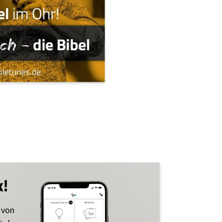
k!
 von