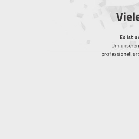
Viel
Es ist 
Um unseren 
professionell a