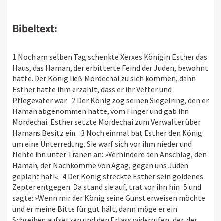
Bibeltext:
1 Noch am selben Tag schenkte Xerxes Königin Esther das
Haus, das Haman, der erbitterte Feind der Juden, bewohnt
hatte. Der König ließ Mordechai zu sich kommen, denn
Esther hatte ihm erzählt, dass er ihr Vetter und
Pflegevater war. 2 Der König zog seinen Siegelring, den er
Haman abgenommen hatte, vom Finger und gab ihn
Mordechai. Esther setzte Mordechai zum Verwalter über
Hamans Besitz ein. 3 Noch einmal bat Esther den König
um eine Unterredung. Sie warf sich vor ihm nieder und
flehte ihn unter Tränen an: »Verhindere den Anschlag, den
Haman, der Nachkomme von Agag, gegen uns Juden
geplant hat!« 4 Der König streckte Esther sein goldenes
Zepter entgegen. Da stand sie auf, trat vor ihn hin 5 und
sagte: »Wenn mir der König seine Gunst erweisen möchte
und er meine Bitte für gut hält, dann möge er ein
Schreiben aufsetzen und den Erlass widerrufen, den der