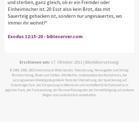
und sterben, ganz gleich, ob er ein Fremder oder
Einheimischer ist. 20 Esst also kein Brot, das mit
Sauerteig gebacken ist, sondern nur ungesäuertes, wo
immer ihr wohnt!“
Exodus 12:15-20 - bibleserver.com
Erschienen am:
17. Oktober 2011 | Bibelübersetzung:
© 1986, 1996, 2002 International Bible Society. Übersetzung, Herausgeber und Verlag:
Brunnen Verlag, Basel und Gießen. Alle Rechte, insbesondere des Nachdrucks, der
auszugsweisen Wiedergabe größerer Texte der Übersetzung, der Speicherung auf
Datenträger bzw. der Einspeisung in öffentliche und nichtöffentliche Datennetze in
jeglicher Form, der Funksendung, der Microverfilmung oder der Vervielfältigung auf anderen
Wegen sind ausdrücklich vorbehalten.