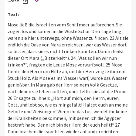
08:38
Text:
Mose ließ die Israeliten vom Schilfmeer aufbrechen. Sie
zogen los und kamen in die Wüste Schur. Drei Tage lang
waren sie hier unterwegs, ohne Wasser zu finden. 23 Als sie
endlich die Oase von Mara erreichten, war das Wasser dort
so bitter, dass sie es nicht trinken konnten. Darum heißt
dieser Ort Mara („Bitterkeit“). 24 „Was sollen wir nun
trinken?“, fragten die Leute Mose vorwurfsvoll. 25 Mose
flehte den Herrn um Hilfe an, und der Herr zeigte ihm ein
Stück Holz. Als Mose es ins Wasser warf, wurde das Wasser
genießbar. In Mara gab der Herr seinem Volk Gesetze,
nach denen sie leben sollten, und stellte sie auf die Probe.
26 Er sagte zu ihnen: „Hört auf mich, den Herrn, euren
Gott, und lebt so, wie es mir gefällt! Haltet euch an meine
Gebote und Weisungen! Wenn ihr das tut, werdet ihr keine
der Krankheiten bekommen, mit denen ich die Ägypter
bestraft habe. Denn ich bin der Herr, der euch heilt!“ 27
Dann brachen die Israeliten wieder auf und erreichten