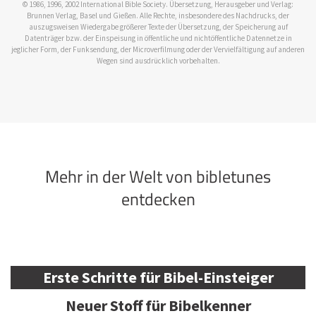
© 1986, 1996, 2002 International Bible Society. Übersetzung, Herausgeber und Verlag:
Brunnen Verlag, Basel und Gießen. Alle Rechte, insbesondere des Nachdrucks, der
auszugsweisen Wiedergabe größerer Texte der Übersetzung, der Speicherung auf
Datenträger bzw. der Einspeisung in öffentliche und nichtöffentliche Datennetze in
jeglicher Form, der Funksendung, der Microverfilmung oder der Vervielfältigung auf anderen
Wegen sind ausdrücklich vorbehalten.
Mehr in der Welt von bibletunes
entdecken
Erste Schritte für Bibel-Einsteiger
Neuer Stoff für Bibelkenner