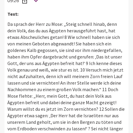
09:26
Text:
Da sprach der Herr zu Mose: „Steig schnell hinab, denn
dein Volk, das du aus Ägypten herausgeführt hast, hat
etwas Abscheuliches getan! 8 Wie schnell haben sie sich
von meinen Geboten abgewandt! Sie haben sich ein
goldenes Kalb gegossen, sie sind vor ihm niedergefallen,
haben ihm Opfer dargebracht und gerufen: ‚Das ist unser
Gott, der uns aus Ägypten befreit hat!‘ 9 Ich kenne dieses
Volk genau und weiß, wie stur es ist. 10 Versuch mich jetzt
nicht aufzuhalten, denn ich will meinem Zorn freien Lauf
lassen und sie vernichten! An ihrer Stelle werde ich deine
Nachkommen zu einem großen Volk machen.“ 11 Doch
Mose flehte: „Herr, mein Gott, du hast dein Volk aus
Ägypten befreit und dabei deine ganze Macht gezeigt!
Warum willst du es jetzt im Zorn vernichten? 12 Sollen die
Ägypter etwa sagen: ‚Der Herr hat die Israeliten nur aus
unserem Land geholt, um sie in den Bergen zu töten und
vom Erdboden verschwinden zu lassen!‘ ? Sei nicht länger