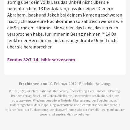
zornig über dein Volk! Lass das Unheil nicht über sie
hereinbrechen! 13 Denk daran, dass du deinen Dienern
Abraham, Isaak und Jakob bei deinem Namen geschworen
hast: ‚Ich lasse eure Nachkommen so zahlreich werden wie
die Sterne am Himmel. Sie werden das Land, das ich euch
versprochen habe, für immer in Besitz nehmen!'“ 14 Da
lenkte der Herr ein und ließ das angedrohte Unheil nicht
über sie hereinbrechen.
Exodus 32:7-14 - bibleserver.com
Erschienen am:
10. Februar 2012 | Bibelübersetzung:
© 1986, 1996, 2002 International Bible Society. Übersetzung, Herausgeber und Verlag:
Brunnen Verlag, Basel und Gießen. Alle Rechte, insbesondere des Nachdrucks, der
auszugsweisen Wiedergabe größerer Texte der Übersetzung, der Speicherung auf
Datenträger bzw. der Einspeisung in öffentliche und nichtöffentliche Datennetze in
jeglicher Form, der Funksendung, der Microverfilmung oder der Vervielfältigung auf anderen
Wegen sind ausdrücklich vorbehalten.