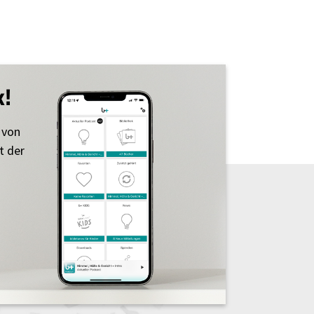
k!
 von
t der