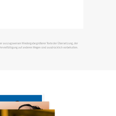
 der auszugsweisen Wiedergabe größerer Texte der Übersetzung, der
Vervielfältigung auf anderen Wegen sind ausdrücklich vorbehalten.