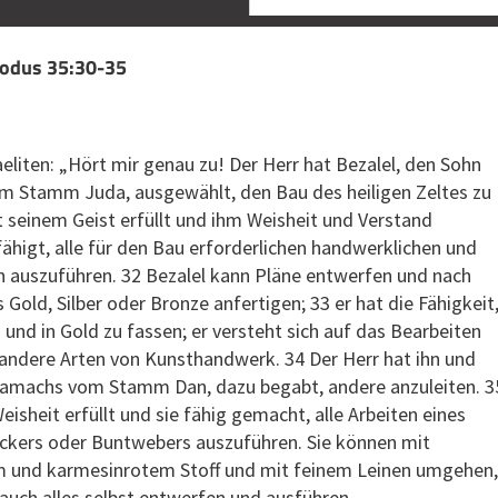
xodus 35:30-35
eliten: „Hört mir genau zu! Der Herr hat Bezalel, den Sohn
om Stamm Juda, ausgewählt, den Bau des heiligen Zeltes zu
it seinem Geist erfüllt und ihm Weisheit und Verstand
fähigt, alle für den Bau erforderlichen handwerklichen und
n auszuführen. 32 Bezalel kann Pläne entwerfen und nach
Gold, Silber oder Bronze anfertigen; 33 er hat die Fähigkeit
 und in Gold zu fassen; er versteht sich auf das Bearbeiten
 andere Arten von Kunsthandwerk. 34 Der Herr hat ihn und
samachs vom Stamm Dan, dazu begabt, andere anzuleiten. 3
eisheit erfüllt und sie fähig gemacht, alle Arbeiten eines
ckers oder Buntwebers auszuführen. Sie können mit
m und karmesinrotem Stoff und mit feinem Leinen umgehen,
auch alles selbst entwerfen und ausführen.