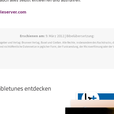
bleserver.com
Erschienen am:
9. März 2012 | Bibelübersetzung:
ausgeber und Verlag: Brunnen Verlag, Basel und Gießen. Alle Rechte, insbesondere des Nachdrucks,
und nichtöffentliche Datennetze in jeglicher Form, der Funksendung, der Microverfilmung oder der 
bibletunes entdecken