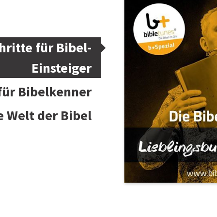
hritte für Bibel-
Einsteiger
 für Bibelkenner
e Welt der Bibel