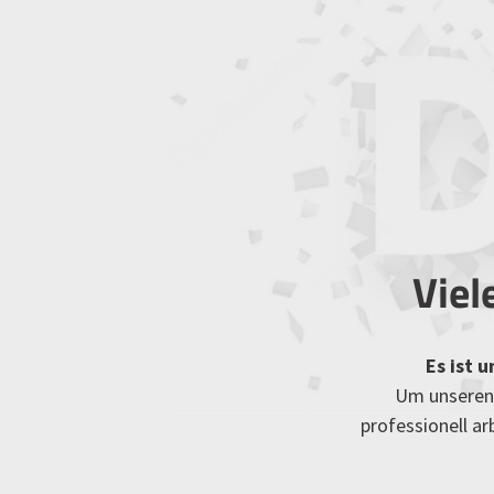
Viel
Es ist 
Um unseren 
professionell a