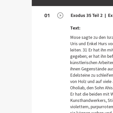
01
Exodus 35 Teil 2 | E
Text:
Mose sagte zu den Isra
Uris und Enkel Hurs v
leiten. 31 Er hat ihn m
gegeben; er hat ihn be
künstlerischen Arbeite
ihnen Gegenstände aus 
Edelsteine zu schleifen
von Holz und auf viele
Oholiab, den Sohn Ahi
Er hat die beiden mit W
Kunsthandwerkers, Sti
violettem, purpurrote
sie können weben und 