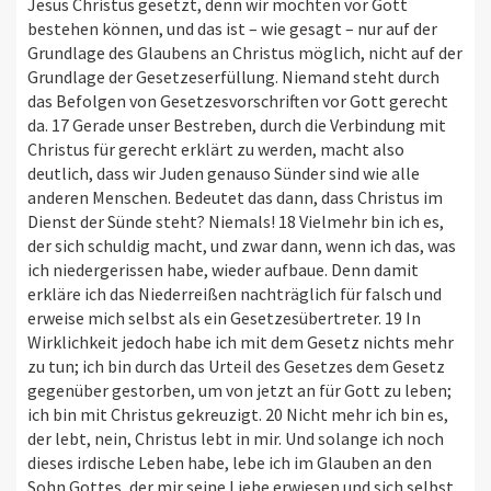
Jesus Christus gesetzt, denn wir möchten vor Gott
bestehen können, und das ist – wie gesagt – nur auf der
Grundlage des Glaubens an Christus möglich, nicht auf der
Grundlage der Gesetzeserfüllung. Niemand steht durch
das Befolgen von Gesetzesvorschriften vor Gott gerecht
da. 17 Gerade unser Bestreben, durch die Verbindung mit
Christus für gerecht erklärt zu werden, macht also
deutlich, dass wir Juden genauso Sünder sind wie alle
anderen Menschen. Bedeutet das dann, dass Christus im
Dienst der Sünde steht? Niemals! 18 Vielmehr bin ich es,
der sich schuldig macht, und zwar dann, wenn ich das, was
ich niedergerissen habe, wieder aufbaue. Denn damit
erkläre ich das Niederreißen nachträglich für falsch und
erweise mich selbst als ein Gesetzesübertreter. 19 In
Wirklichkeit jedoch habe ich mit dem Gesetz nichts mehr
zu tun; ich bin durch das Urteil des Gesetzes dem Gesetz
gegenüber gestorben, um von jetzt an für Gott zu leben;
ich bin mit Christus gekreuzigt. 20 Nicht mehr ich bin es,
der lebt, nein, Christus lebt in mir. Und solange ich noch
dieses irdische Leben habe, lebe ich im Glauben an den
Sohn Gottes, der mir seine Liebe erwiesen und sich selbst