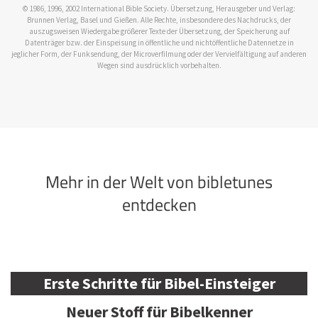
© 1986, 1996, 2002 International Bible Society. Übersetzung, Herausgeber und Verlag:
Brunnen Verlag, Basel und Gießen. Alle Rechte, insbesondere des Nachdrucks, der
auszugsweisen Wiedergabe größerer Texte der Übersetzung, der Speicherung auf
Datenträger bzw. der Einspeisung in öffentliche und nichtöffentliche Datennetze in
jeglicher Form, der Funksendung, der Microverfilmung oder der Vervielfältigung auf anderen
Wegen sind ausdrücklich vorbehalten.
Mehr in der Welt von bibletunes
entdecken
Erste Schritte für Bibel-Einsteiger
Neuer Stoff für Bibelkenner