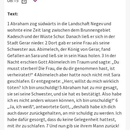
08:15
Text:
1 Abraham zog südwärts in die Landschaft Negev und
wohnte eine Zeit lang zwischen dem Brunnengebiet
Kadesch und der Wüste Schur. Danach ließ er sich in der
Stadt Gerar nieder. 2 Dort gab er seine Frau als seine
Schwester aus. Abimelech, der König von Gerar, fand
Gefallen an Sara und ließ sie in sein Haus holen. 3 In der
Nacht erschien Gott Abimelech im Traum und sagte: „Du
musst sterben! Die Frau, die du dir genommen hast, ist
verheiratet!“ 4 Abimelech aber hatte noch nicht mit Sara
geschlafen. Er entgegnete: „Herr, willst du mich wirklich
töten? Ich bin unschuldig! 5 Abraham hat zu mir gesagt,
sie sei seine Schwester, und sie hat es bestätigt. Also habe
ich es nicht anders wissen können, ich bin unschuldig!“ 6
„Ja, ich weiß“, antwortete Gott, „deshalb habe ich dich
auch davor zurückgehalten, an mir schuldig zu werden. Ich
habe dafür gesorgt, dass du keine Gelegenheit hattest,
mit ihr zu schlafen. 7 Und nun gib sie ihrem Mann zurück!