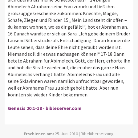
Abimelech Abraham seine Frau zurück und ließ ihm
großzügige Geschenke zukommen: Knechte, Mägde,
Schafe, Ziegen und Rinder. 15 „Mein Land steht dir offen –
du kannst wohnen, wo es dir gefällt!“, bot er Abraham an.
16 Danach wandte er sich an Sara: „Ich gebe deinem Bruder
tausend Silberstücke als Entschädigung. Daran können die
Leute sehen, dass deine Ehre nicht geraubt worden ist.
Niemand soll dir etwas nachsagen können!“ 17-18 Dann
betete Abraham für Abimelech. Gott, der Herr, erhörte ihn
und hob die Strafe wieder auf, die er über das ganze Haus
Abimelechs verhängt hatte. Abimelechs Frau und alle
seine Sklavinnen waren nämlich unfruchtbar geworden,
weil er Abrahams Frau zu sich geholt hatte. Aber nun
konnten sie wieder Kinder bekommen.
Genesis 20:1-18 - bibleserver.com
Erschienen am:
25. Juni 2010 | Bibelübersetzung: