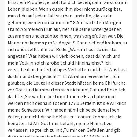
Er ist ein Prophet; er soll für dich beten, dann wirst du am
Leben bleiben. Wenn du sie ihm aber nicht zurückgibst,
musst du auf jeden Fall sterben, und alle, die zu dir
gehören, werden umkommen.“ 8 Am nächsten Morgen
stand Abimelech früh auf, rief alle seine Untergebenen
zusammen und erzählte ihnen, was vorgefallen war. Die
Männer bekamen große Angst. 9 Dann rief er Abraham zu
sich und stellte ihn zur Rede: „Warum hast du uns das
angetan? Was haben wir verbrochen, dass du mich und
mein Volk in solch große Schuld hineinziehst? Ich
verstehe dein hinterhältiges Verhalten nicht. 10 Was hast
du dir nur dabei gedacht?“ 11 Abraham erwiderte: „Ich
glaubte, die Leute in dieser Stadt hätten keine Ehrfurcht
vor Gott und kümmerten sich nicht um Gut und Böse. Ich
dachte: ‚Sie wollen bestimmt meine Frau haben und
werden mich deshalb töten!‘ 12 Außerdem ist sie wirklich
meine Schwester: Wir haben nämlich beide denselben
Vater, nur nicht dieselbe Mutter – darum konnte ich sie
heiraten. 13 Als Gott mir befahl, meine Heimat zu
verlassen, sagte ich zu ihr: ‚Tu mir den Gefallen und gib
dich überall als meine Schwester aus!'“ 14 Da gab