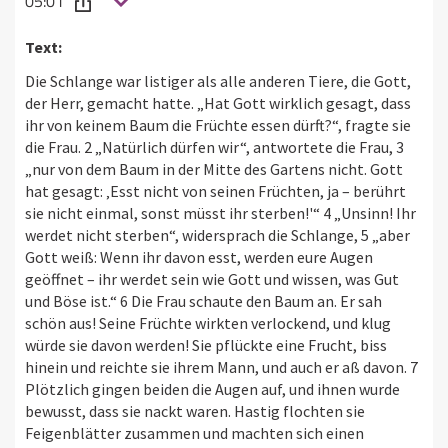
05:01
Text:
Die Schlange war listiger als alle anderen Tiere, die Gott,
der Herr, gemacht hatte. „Hat Gott wirklich gesagt, dass
ihr von keinem Baum die Früchte essen dürft?“, fragte sie
die Frau. 2 „Natürlich dürfen wir“, antwortete die Frau, 3
„nur von dem Baum in der Mitte des Gartens nicht. Gott
hat gesagt: ‚Esst nicht von seinen Früchten, ja – berührt
sie nicht einmal, sonst müsst ihr sterben!'“ 4 „Unsinn! Ihr
werdet nicht sterben“, widersprach die Schlange, 5 „aber
Gott weiß: Wenn ihr davon esst, werden eure Augen
geöffnet – ihr werdet sein wie Gott und wissen, was Gut
und Böse ist.“ 6 Die Frau schaute den Baum an. Er sah
schön aus! Seine Früchte wirkten verlockend, und klug
würde sie davon werden! Sie pflückte eine Frucht, biss
hinein und reichte sie ihrem Mann, und auch er aß davon. 7
Plötzlich gingen beiden die Augen auf, und ihnen wurde
bewusst, dass sie nackt waren. Hastig flochten sie
Feigenblätter zusammen und machten sich einen