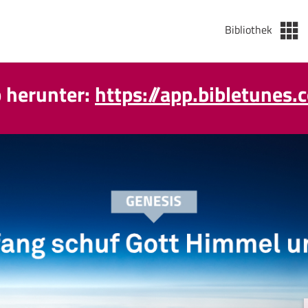
Bibliothek
p herunter:
https://app.bibletunes.