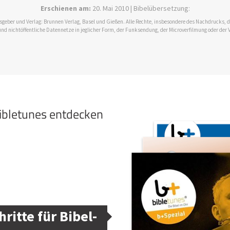
Erschienen am:
20. Mai 2010 | Bibelübersetzung:
ausgeber und Verlag: Brunnen Verlag, Basel und Gießen. Alle Rechte, insbesondere des Nachdrucks,
und nichtöffentliche Datennetze in jeglicher Form, der Funksendung, der Microverfilmung oder der 
bibletunes entdecken
hritte für Bibel-