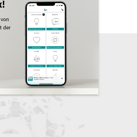
k!
 von
t der