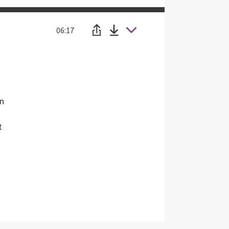
06:17
en
t