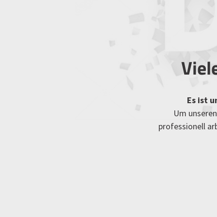
Viel
Es ist 
Um unseren 
professionell a