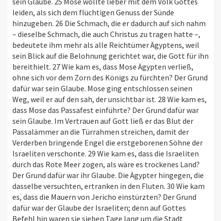
sein Glaube. 25 Mose wollte lieber mit dem Volk Gottes
leiden, als sich dem flüchtigen Genuss der Sünde
hinzugeben. 26 Die Schmach, die er dadurch auf sich nahm
– dieselbe Schmach, die auch Christus zu tragen hatte –,
bedeutete ihm mehr als alle Reichtümer Ägyptens, weil
sein Blick auf die Belohnung gerichtet war, die Gott für ihn
bereithielt. 27 Wie kam es, dass Mose Ägypten verließ,
ohne sich vor dem Zorn des Königs zu fürchten? Der Grund
dafür war sein Glaube. Mose ging entschlossen seinen
Weg, weil er auf den sah, der unsichtbar ist. 28 Wie kam es,
dass Mose das Passafest einführte? Der Grund dafür war
sein Glaube. Im Vertrauen auf Gott ließ er das Blut der
Passalämmer an die Türrahmen streichen, damit der
Verderben bringende Engel die erstgeborenen Söhne der
Israeliten verschonte. 29 Wie kam es, dass die Israeliten
durch das Rote Meer zogen, als wäre es trockenes Land?
Der Grund dafür war ihr Glaube. Die Ägypter hingegen, die
dasselbe versuchten, ertranken in den Fluten. 30 Wie kam
es, dass die Mauern von Jericho einstürzten? Der Grund
dafür war der Glaube der Israeliten; denn auf Gottes
Befehl hin waren sie sieben Tage lang um die Stadt