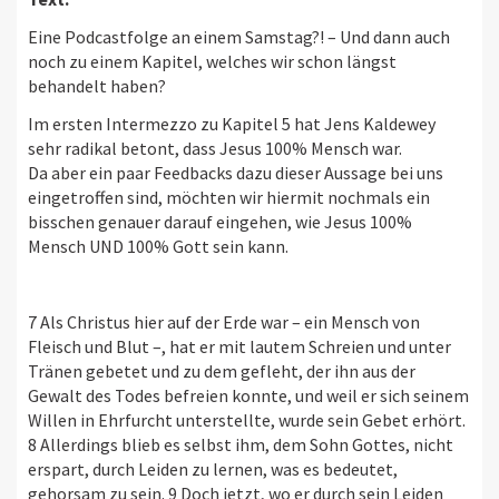
Eine Podcastfolge an einem Samstag?! – Und dann auch
noch zu einem Kapitel, welches wir schon längst
behandelt haben?
Im ersten Intermezzo zu Kapitel 5 hat Jens Kaldewey
sehr radikal betont, dass Jesus 100% Mensch war.
Da aber ein paar Feedbacks dazu dieser Aussage bei uns
eingetroffen sind, möchten wir hiermit nochmals ein
bisschen genauer darauf eingehen, wie Jesus 100%
Mensch UND 100% Gott sein kann.
7 Als Christus hier auf der Erde war – ein Mensch von
Fleisch und Blut –, hat er mit lautem Schreien und unter
Tränen gebetet und zu dem gefleht, der ihn aus der
Gewalt des Todes befreien konnte, und weil er sich seinem
Willen in Ehrfurcht unterstellte, wurde sein Gebet erhört.
8 Allerdings blieb es selbst ihm, dem Sohn Gottes, nicht
erspart, durch Leiden zu lernen, was es bedeutet,
gehorsam zu sein. 9 Doch jetzt, wo er durch sein Leiden