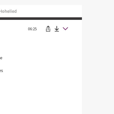
Hohelied
06:25
le
es