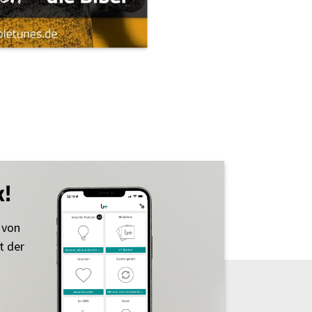
k!
 von
t der