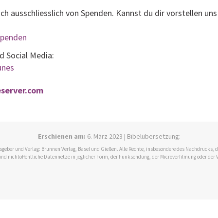
ich ausschliesslich von Spenden. Kannst du dir vorstellen uns
/spenden
nd Social Media:
tunes
eserver.com
Erschienen am:
6. März 2023 | Bibelübersetzung:
ausgeber und Verlag: Brunnen Verlag, Basel und Gießen. Alle Rechte, insbesondere des Nachdrucks,
und nichtöffentliche Datennetze in jeglicher Form, der Funksendung, der Microverfilmung oder der 