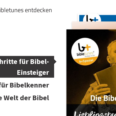
bibletunes entdecken
hritte für Bibel-
Einsteiger
 für Bibelkenner
e Welt der Bibel