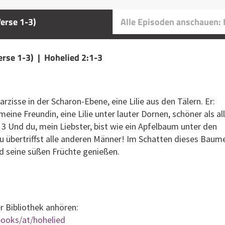
Verse 1-3)
Alle Episoden anschauen: 
Verse 1-3) | Hohelied 2:1-3
Narzisse in der Scharon-Ebene, eine Lilie aus den Tälern. Er:
, meine Freundin, eine Lilie unter lauter Dornen, schöner als al
3 Und du, mein Liebster, bist wie ein Apfelbaum unter den
 übertriffst alle anderen Männer! Im Schatten dieses Baum
d seine süßen Früchte genießen.
er Bibliothek anhören:
books/at/hohelied