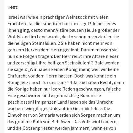
Text:
Israel war wie ein prächtiger Weinstock mit vielen
Früchten. Ja, die Israeliten hatten es gut! Je besser es
ihnen ging, desto mehr Altäre bauten sie. Je größer der
Wohlstand im Land wurde, desto schöner verzierten sie
die heiligen Steinsäulen. 2 Sie haben nicht mehr von
ganzem Herzen dem Herrn gedient. Darum müssen sie
nun die Folgen tragen: Der Herr reißt ihre Altäre nieder
und zerschlägt ihre heiligen Steinsäulen! 3 Bald werden
sie sagen: „Wir haben keinen König mehr, weil wir keine
Ehrfurcht vor dem Herrn hatten. Doch was könnte ein
König jetzt noch für uns tun?“ 4 Ja, sie haben Recht, denn
die Könige haben nur leere Reden geschwungen, falsche
Eide geschworen und eigenmächtig Bündnisse
geschlossen! Im ganzen Land lassen sie das Unrecht
wuchern wie giftiges Unkraut im Getreidefeld. 5 Die
Einwohner von Samaria werden sich Sorgen machen um
das goldene Kalb von Bet-Awen. Das Volk wird trauern,
und die Götzenpriester werden jammern, wenn es von