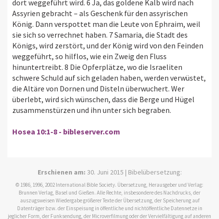
dort weggeführt wird. 6 Ja, das goldene Kalb wird nach
Assyrien gebracht – als Geschenk für den assyrischen
König. Dann verspottet man die Leute von Ephraim, weil
sie sich so verrechnet haben. 7 Samaria, die Stadt des
Königs, wird zerstört, und der König wird von den Feinden
weggeführt, so hilflos, wie ein Zweig den Fluss
hinuntertreibt. 8 Die Opferplätze, wo die Israeliten
schwere Schuld auf sich geladen haben, werden verwüstet,
die Altäre von Dornen und Disteln überwuchert. Wer
überlebt, wird sich wünschen, dass die Berge und Hügel
zusammenstürzen und ihn unter sich begraben.
Hosea 10:1-8 - bibleserver.com
Erschienen am:
30. Juni 2015 | Bibelübersetzung:
© 1986, 1996, 2002 International Bible Society. Übersetzung, Herausgeber und Verlag:
Brunnen Verlag, Basel und Gießen. Alle Rechte, insbesondere des Nachdrucks, der
auszugsweisen Wiedergabe größerer Texte der Übersetzung, der Speicherung auf
Datenträger bzw. der Einspeisung in öffentliche und nichtöffentliche Datennetze in
jeglicher Form, der Funksendung, der Microverfilmung oder der Vervielfältigung auf anderen