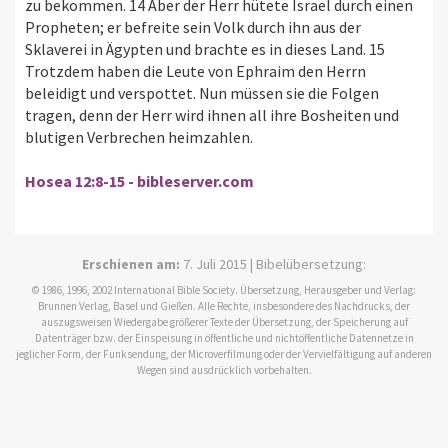
zu bekommen. 14 Aber der Herr hütete Israel durch einen
Propheten; er befreite sein Volk durch ihn aus der
Sklaverei in Ägypten und brachte es in dieses Land. 15
Trotzdem haben die Leute von Ephraim den Herrn
beleidigt und verspottet. Nun müssen sie die Folgen
tragen, denn der Herr wird ihnen all ihre Bosheiten und
blutigen Verbrechen heimzahlen.
Hosea 12:8-15 - bibleserver.com
Erschienen am:
7. Juli 2015 | Bibelübersetzung:
© 1986, 1996, 2002 International Bible Society. Übersetzung, Herausgeber und Verlag:
Brunnen Verlag, Basel und Gießen. Alle Rechte, insbesondere des Nachdrucks, der
auszugsweisen Wiedergabe größerer Texte der Übersetzung, der Speicherung auf
Datenträger bzw. der Einspeisung in öffentliche und nichtöffentliche Datennetze in
jeglicher Form, der Funksendung, der Microverfilmung oder der Vervielfältigung auf anderen
Wegen sind ausdrücklich vorbehalten.