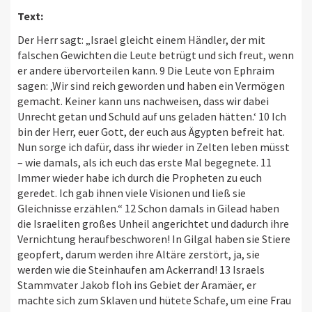
Text:
Der Herr sagt: „Israel gleicht einem Händler, der mit
falschen Gewichten die Leute betrügt und sich freut, wenn
er andere übervorteilen kann. 9 Die Leute von Ephraim
sagen: ‚Wir sind reich geworden und haben ein Vermögen
gemacht. Keiner kann uns nachweisen, dass wir dabei
Unrecht getan und Schuld auf uns geladen hätten.‘ 10 Ich
bin der Herr, euer Gott, der euch aus Ägypten befreit hat.
Nun sorge ich dafür, dass ihr wieder in Zelten leben müsst
– wie damals, als ich euch das erste Mal begegnete. 11
Immer wieder habe ich durch die Propheten zu euch
geredet. Ich gab ihnen viele Visionen und ließ sie
Gleichnisse erzählen.“ 12 Schon damals in Gilead haben
die Israeliten großes Unheil angerichtet und dadurch ihre
Vernichtung heraufbeschworen! In Gilgal haben sie Stiere
geopfert, darum werden ihre Altäre zerstört, ja, sie
werden wie die Steinhaufen am Ackerrand! 13 Israels
Stammvater Jakob floh ins Gebiet der Aramäer, er
machte sich zum Sklaven und hütete Schafe, um eine Frau